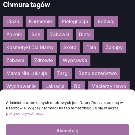
Chmura tagów
Ciąża
Karmienie
Pielęgnacja
Rozwój
Pokoik
Sen
Zabawki
Dieta
Kosmetyki Dla Mamy
Skóra
Tata
Zakupy
Zabawa
Zdrowie
Wyprawka
Mama Nie Lukruje
Targi
Bezpieczeństwo
Wychowanie
Laktacja
Ból
Macierzyństwo
Patronat
Konkurs
Wydarzenia
Administratorem danych osobowych jest Dobry Dom z siedzibą w
Rzeszowie. Więcej informacji na ten temat znajduje się w naszej
polityce prywatności
.
Akceptuję
2026
DOBRA-MAMA.PL