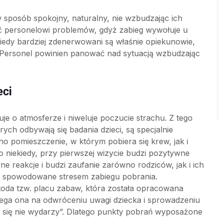
 sposób spokojny, naturalny, nie wzbudzając ich
ć personelowi problemów, gdyż zabieg wywołuje u
iedy bardziej zdenerwowani są właśnie opiekunowie,
. Personel powinien panować nad sytuacją wzbudzając
eci
e o atmosferze i niweluje poczucie strachu. Z tego
ych odbywają się badania dzieci, są specjalnie
 pomieszczenie, w którym pobiera się krew, jak i
o niekiedy, przy pierwszej wizycie budzi pozytywne
e reakcje i budzi zaufanie zarówno rodziców, jak i ich
zy spowodowane stresem zabiegu pobrania.
da tzw. placu zabaw, która została opracowana
olega ona na odwróceniu uwagi dziecka i sprowadzeniu
o się nie wydarzy”. Dlatego punkty pobrań wyposażone