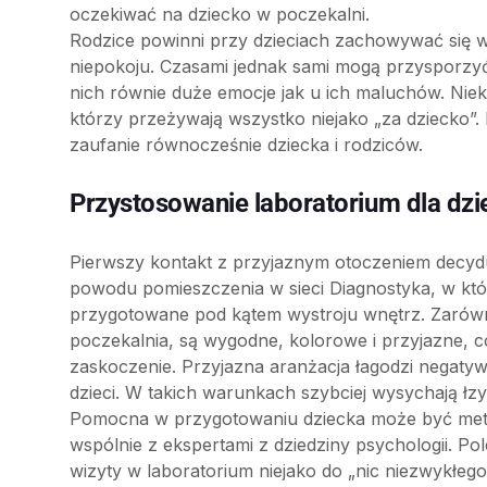
oczekiwać na dziecko w poczekalni.
Rodzice powinni przy dzieciach zachowywać się w
niepokoju. Czasami jednak sami mogą przysporzy
nich równie duże emocje jak u ich maluchów. Niek
którzy przeżywają wszystko niejako „za dziecko”
zaufanie równocześnie dziecka i rodziców.
Przystosowanie laboratorium dla dzi
Pierwszy kontakt z przyjaznym otoczeniem decyduj
powodu pomieszczenia w sieci Diagnostyka, w któr
przygotowane pod kątem wystroju wnętrz. Zarówno
poczekalnia, są wygodne, kolorowe i przyjazne, c
zaskoczenie. Przyjazna aranżacja łagodzi negatywn
dzieci. W takich warunkach szybciej wysychają ł
Pomocna w przygotowaniu dziecka może być meto
wspólnie z ekspertami z dziedziny psychologii. P
wizyty w laboratorium niejako do „nic niezwykłeg