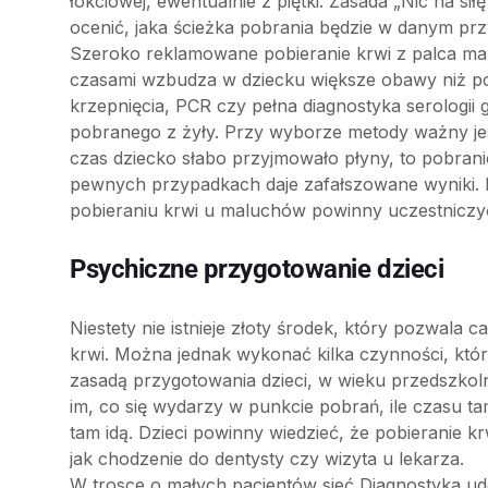
łokciowej, ewentualnie z piętki. Zasada „Nic na si
ocenić, jaka ścieżka pobrania będzie w danym prz
Szeroko reklamowane pobieranie krwi z palca ma 
czasami wzbudza w dziecku większe obawy niż pobi
krzepnięcia, PCR czy pełna diagnostyka serologii
pobranego z żyły. Przy wyborze metody ważny jest
czas dziecko słabo przyjmowało płyny, to pobranie
pewnych przypadkach daje zafałszowane wyniki. 
pobieraniu krwi u maluchów powinny uczestniczy
Psychiczne przygotowanie dzieci
Niestety nie istnieje złoty środek, który pozwala
krwi. Można jednak wykonać kilka czynności, kt
zasadą przygotowania dzieci, w wieku przedszkol
im, co się wydarzy w punkcie pobrań, ile czasu t
tam idą. Dzieci powinny wiedzieć, że pobieranie k
jak chodzenie do dentysty czy wizyta u lekarza.
W trosce o małych pacjentów sieć Diagnostyka udo