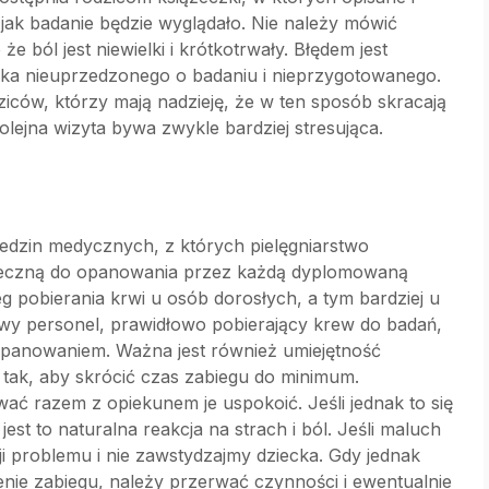
 jak badanie będzie wyglądało. Nie należy mówić
że ból jest niewielki i krótkotrwały. Błędem jest
ka nieuprzedzonego o badaniu i nieprzygotowanego.
iców, którzy mają nadzieję, że w ten sposób skracają
olejna wizyta bywa zwykle bardziej stresująca.
ziedzin medycznych, z których pielęgniarstwo
onieczną do opanowania przez każdą dyplomowaną
g pobierania krwi u osób dorosłych, a tym bardziej u
owy personel, prawidłowo pobierający krew do badań,
i opanowaniem. Ważna jest również umiejętność
 tak, aby skrócić czas zabiegu do minimum.
ać razem z opiekunem je uspokoić. Jeśli jednak to się
st to naturalna reakcja na strach i ból. Jeśli maluch
acji problemu i nie zawstydzajmy dziecka. Gdy jednak
enie zabiegu, należy przerwać czynności i ewentualnie