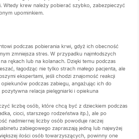
ji. Wtedy krew należy pobierać szybko, zabezpieczyć
robnym upominkiem.
towi podczas pobierania krwi, gdyż ich obecność
amym zmniejsza stres. W przypadku najmłodszych
 na rękach lub na kolanach. Dzięki temu podczas
szać, łagodząc nie tylko strach małego pacjenta, ale
szymi ekspertami, jeśli chodzi znajomość reakcji
je opiekunów podczas zabiegu, angażując ich do
pozytywna relacja pielęgniarki i opiekuna
iczyć liczbę osób, które chcą być z dzieckiem podczas
dka, cioci, starszego rodzeństwa itp.), ale po
ność nadmiernej liczby osób powoduje raczej
gabinetu zabiegowego zapraszają jedną lub najwyżej
iększej ilości osób towarzyszących, powinny one