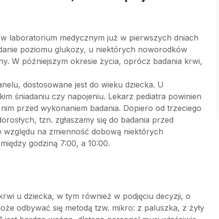
em w laboratorium medycznym już w pierwszych dniach
adanie poziomu glukozy, u niektórych noworodków
ny. W późniejszym okresie życia, oprócz badania krwi,
elu, dostosowane jest do wieku dziecka. U
im śniadaniu czy napojeniu. Lekarz pediatra powinien
z nim przed wykonaniem badania. Dopiero od trzeciego
dorosłych, tzn. zgłaszamy się do badania przed
 Ze względu na zmienność dobową niektórych
między godziną 7:00, a 10:00.
krwi u dziecka, w tym również w podjęciu decyzji, o
oże odbywać się metodą tzw. mikro: z paluszka, z żyły