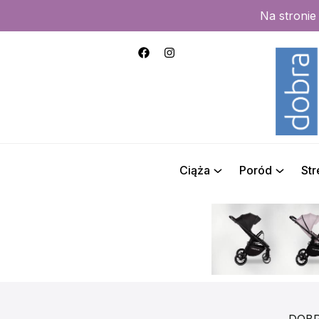
Na stroni
Ciąża
Poród
St