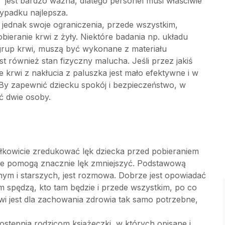
łę” jest bardzo ważna, dlatego personel musi właściwie
ypadku najlepsza.
jednak swoje ograniczenia, przede wszystkim,
eranie krwi z żyły. Niektóre badania np. układu
 grup krwi, muszą być wykonane z materiału
 również stan fizyczny malucha. Jeśli przez jakiś
 krwi z nakłucia z paluszka jest mało efektywne i w
By zapewnić dziecku spokój i bezpieczeństwo, w
ć dwie osoby.
 całkowicie zredukować lęk dziecka przed pobieraniem
óre pomogą znacznie lęk zmniejszyć. Podstawową
nym i starszych, jest rozmowa. Dobrze jest opowiadać
am spędzą, kto tam będzie i przede wszystkim, po co
rwi jest dla zachowania zdrowia tak samo potrzebne,
stępnia rodzicom książeczki, w których opisane i