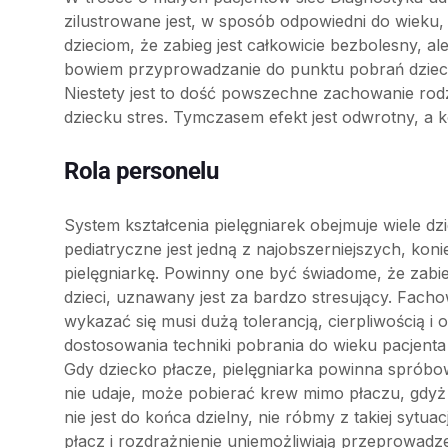
zilustrowane jest, w sposób odpowiedni do wieku,
dzieciom, że zabieg jest całkowicie bezbolesny, ale 
bowiem przyprowadzanie do punktu pobrań dziec
Niestety jest to dość powszechne zachowanie rodz
dziecku stres. Tymczasem efekt jest odwrotny, a k
Rola personelu
System kształcenia pielęgniarek obejmuje wiele d
pediatryczne jest jedną z najobszerniejszych, k
pielęgniarkę. Powinny one być świadome, że zabie
dzieci, uznawany jest za bardzo stresujący. Fach
wykazać się musi dużą tolerancją, cierpliwością 
dostosowania techniki pobrania do wieku pacjenta
Gdy dziecko płacze, pielęgniarka powinna spróbow
nie udaje, może pobierać krew mimo płaczu, gdyż je
nie jest do końca dzielny, nie róbmy z takiej sytu
płacz i rozdrażnienie uniemożliwiają przeprowadz