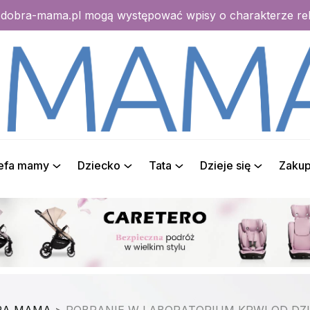
e dobra-mama.pl mogą występować wpisy o charakterze r
refa mamy
Dziecko
Tata
Dzieje się
Zaku