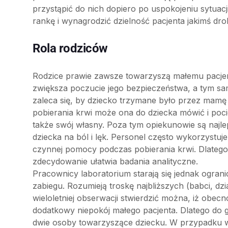
przystąpić do nich dopiero po uspokojeniu sytuac
rankę i wynagrodzić dzielność pacjenta jakimś d
Rola rodziców
Rodzice prawie zawsze towarzyszą małemu pacjen
zwiększa poczucie jego bezpieczeństwa, a tym s
zaleca się, by dziecko trzymane było przez mamę
pobierania krwi może ona do dziecka mówić i pocie
także swój własny. Poza tym opiekunowie są najlep
dziecka na ból i lęk. Personel często wykorzystu
czynnej pomocy podczas pobierania krwi. Dlatego 
zdecydowanie ułatwia badania analityczne.
Pracownicy laboratorium starają się jednak ogran
zabiegu. Rozumieją troskę najbliższych (babci, dzia
wieloletniej obserwacji stwierdzić można, iż obec
dodatkowy niepokój małego pacjenta. Dlatego do 
dwie osoby towarzyszące dziecku. W przypadku w