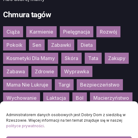
Chmura tagów
Ciąża
Karmienie
Pielęgnacja
Rozwój
Pokoik
Sen
Zabawki
Dieta
Kosmetyki Dla Mamy
Skóra
Tata
Zakupy
Zabawa
Zdrowie
Wyprawka
Mama Nie Lukruje
Targi
Bezpieczeństwo
Wychowanie
Laktacja
Ból
Macierzyństwo
Patronat
Konkurs
Wydarzenia
Administratorem danych osobowych jest Dobry Dom z siedzibą w
Rzeszowie. Więcej informacji na ten temat znajduje się w naszej
polityce prywatności
.