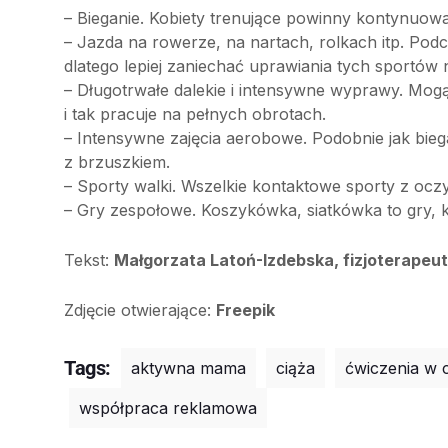
– Bieganie. Kobiety trenujące powinny kontynuowa
– Jazda na rowerze, na nartach, rolkach itp. Pod
dlatego lepiej zaniechać uprawiania tych sportów 
– Długotrwałe dalekie i intensywne wyprawy. Mog
i tak pracuje na pełnych obrotach.
– Intensywne zajęcia aerobowe. Podobnie jak biega
z brzuszkiem.
– Sporty walki. Wszelkie kontaktowe sporty z oc
– Gry zespołowe. Koszykówka, siatkówka to gry, k
Tekst:
Małgorzata Latoń-Izdebska, fizjoterapeu
Zdjęcie otwierające:
Freepik
Tags:
aktywna mama
ciąża
ćwiczenia w 
współpraca reklamowa