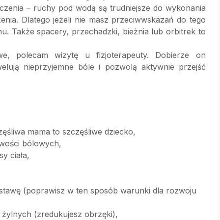
zenia – ruchy pod wodą są trudniejsze do wykonania
enia. Dlatego jeżeli nie masz przeciwwskazań do tego
u. Także spacery, przechadzki, bieżnia lub orbitrek to
we, polecam wizytę u fizjoterapeuty. Dobierze on
welują nieprzyjemne bóle i pozwolą aktywnie przejść
zęśliwa mama to szczęśliwe dziecko,
iwości bólowych,
y ciała,
stawę (poprawisz w ten sposób warunki dla rozwoju
 żylnych (zredukujesz obrzęki),