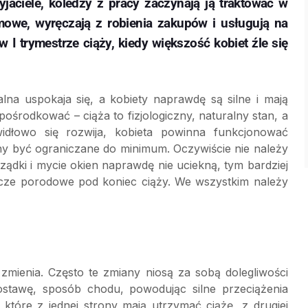
yjaciele, koledzy z pracy zaczynają ją traktować w
mowe, wyręczają z robienia zakupów i usługują na
 I trymestrze ciąży, kiedy większość kobiet źle się
lna uspokaja się, a kobiety naprawdę są silne i mają
środkować – ciąża to fizjologiczny, naturalny stan, a
widłowo się rozwija, kobieta powinna funkcjonować
ny być ograniczane do minimum. Oczywiście nie należy
ądki i mycie okien naprawdę nie uciekną, tym bardziej
cze porodowe pod koniec ciąży. We wszystkim należy
 zmienia. Często te zmiany niosą za sobą dolegliwości
ostawę, sposób chodu, powodując silne przeciążenia
które z jednej strony mają utrzymać ciążę, z drugiej