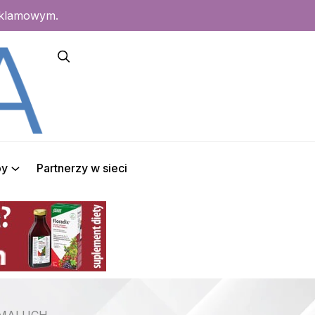
eklamowym.
py
Partnerzy w sieci