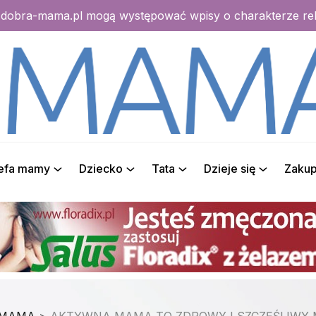
e dobra-mama.pl mogą występować wpisy o charakterze r
refa mamy
Dziecko
Tata
Dzieje się
Zaku