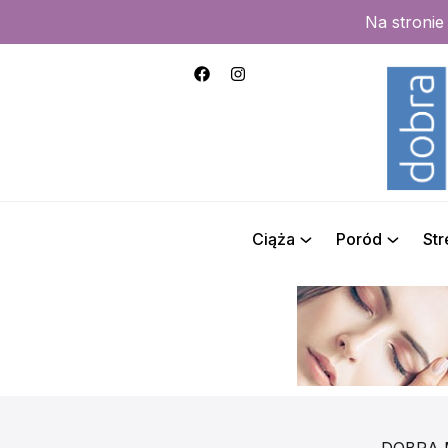
Na stroni
Ciąża
Poród
St