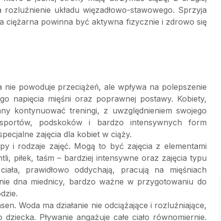
 rozluźnienie układu więzadłowo-stawowego. Sprzyja
ta ciężarna powinna być aktywna fizycznie i zdrowo się
ra nie powoduje przeciążeń, ale wpływa na polepszenie
go napięcia mięśni oraz poprawnej postawy. Kobiety,
inny kontynuować treningi, z uwzględnieniem swojego
 sportów, podskoków i bardzo intensywnych form
ecjalne zajęcia dla kobiet w ciąży.
y i rodzaje zajęć. Mogą to być zajęcia z elementami
li, piłek, taśm – bardziej intensywne oraz zajęcia typu
 ciała, prawidłowo oddychają, pracują na mięśniach
ięśnie dna miednicy, bardzo ważne w przygotowaniu do
dzie.
n. Woda ma działanie nie odciążające i rozluźniające,
o dziecka. Pływanie angażuje całe ciało równomiernie.