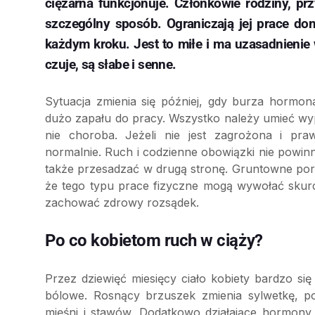
ciężarna funkcjonuje. Członkowie rodziny, prz
szczególny sposób. Ograniczają jej prace do
każdym kroku. Jest to miłe i ma uzasadnienie w
czuje, są słabe i senne.
Sytuacja zmienia się później, gdy burza hormona
dużo zapału do pracy. Wszystko należy umieć wypo
nie choroba. Jeżeli nie jest zagrożona i pra
normalnie. Ruch i codzienne obowiązki nie powin
także przesadzać w drugą stronę. Gruntowne porz
że tego typu prace fizyczne mogą wywołać skur
zachować zdrowy rozsądek.
Po co kobietom ruch w ciąży?
Przez dziewięć miesięcy ciało kobiety bardzo się
bólowe. Rosnący brzuszek zmienia sylwetkę, p
mięśni i stawów. Dodatkowo działające hormony, 