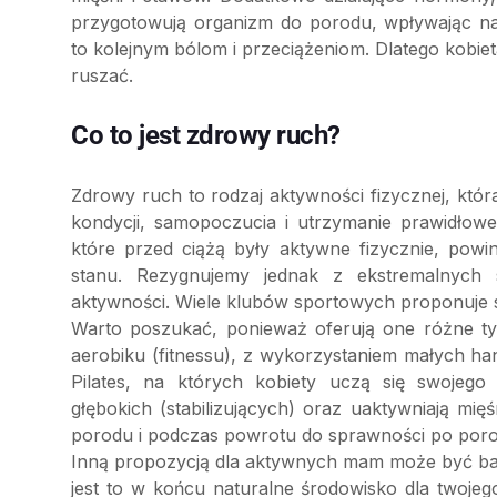
przygotowują organizm do porodu, wpływając na
to kolejnym bólom i przeciążeniom. Dlatego kobie
ruszać.
Co to jest zdrowy ruch?
Zdrowy ruch to rodzaj aktywności fizycznej, któ
kondycji, samopoczucia i utrzymanie prawidłowe
które przed ciążą były aktywne fizycznie, pow
stanu. Rezygnujemy jednak z ekstremalnych
aktywności. Wiele klubów sportowych proponuje sp
Warto poszukać, ponieważ oferują one różne typ
aerobiku (fitnessu), z wykorzystaniem małych hant
Pilates, na których kobiety uczą się swojego
głębokich (stabilizujących) oraz uaktywniają m
porodu i podczas powrotu do sprawności po poro
Inną propozycją dla aktywnych mam może być base
jest to w końcu naturalne środowisko dla twojeg