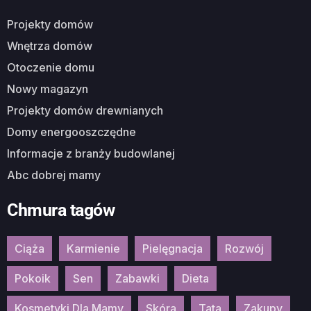
Projekty domów
Wnętrza domów
Otoczenie domu
Nowy magazyn
Projekty domów drewnianych
Domy energooszczędne
Informacje z branży budowlanej
Abc dobrej mamy
Chmura tagów
Ciąża
Karmienie
Pielęgnacja
Rozwój
Pokoik
Sen
Zabawki
Dieta
Kosmetyki Dla Mamy
Skóra
Tata
Zakupy