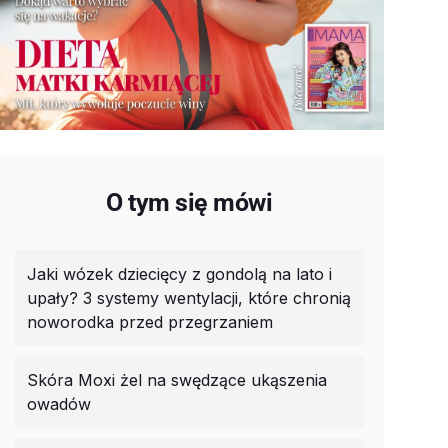
O tym się mówi
Jaki wózek dziecięcy z gondolą na lato i
upały? 3 systemy wentylacji, które chronią
noworodka przed przegrzaniem
Skóra Moxi żel na swędzące ukąszenia
owadów