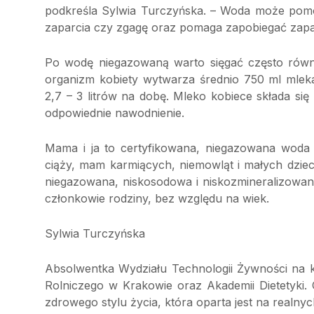
podkreśla Sylwia Turczyńska. – Woda może pomó
zaparcia czy zgagę oraz pomaga zapobiegać zap
Po wodę niegazowaną warto sięgać często równi
organizm kobiety wytwarza średnio 750 ml mlek
2,7 – 3 litrów na dobę. Mleko kobiece składa si
odpowiednie nawodnienie.
Mama i ja to certyfikowana, niegazowana woda
ciąży, mam karmiących, niemowląt i małych dziec
niegazowana, niskosodowa i niskozmineralizowana
członkowie rodziny, bez względu na wiek.
Sylwia Turczyńska
Absolwentka Wydziału Technologii Żywności na ki
Rolniczego w Krakowie oraz Akademii Dietetyki. 
zdrowego stylu życia, która oparta jest na realny