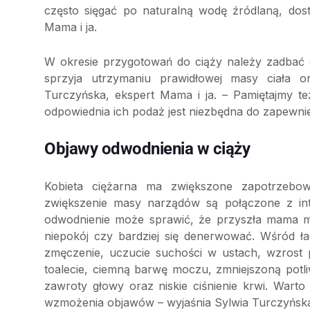
często sięgać po naturalną wodę źródlaną, do
Mama i ja.
W okresie przygotowań do ciąży należy zadbać
sprzyja utrzymaniu prawidłowej masy ciała 
Turczyńska, ekspert Mama i ja. – Pamiętajmy t
odpowiednia ich podaż jest niezbędna do zapewni
Objawy odwodnienia w ciąży
Kobieta ciężarna ma zwiększone zapotrzebow
zwiększenie masy narządów są połączone z in
odwodnienie może sprawić, że przyszła mama mo
niepokój czy bardziej się denerwować. Wśród 
zmęczenie, uczucie suchości w ustach, wzrost p
toalecie, ciemną barwę moczu, zmniejszoną potli
zawroty głowy oraz niskie ciśnienie krwi. Warto
wzmożenia objawów – wyjaśnia Sylwia Turczyńsk