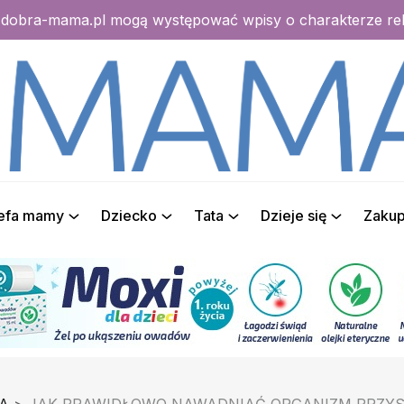
e dobra-mama.pl mogą występować wpisy o charakterze r
refa mamy
Dziecko
Tata
Dzieje się
Zaku