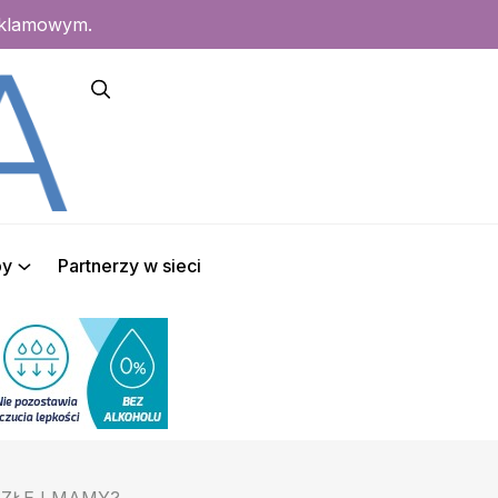
eklamowym.
py
Partnerzy w sieci