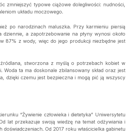
c zmniejszyć typowe ciążowe dolegliwości: nudności,
aleniom układu moczowego.
eż po narodzinach maluszka. Przy karmieniu piersią
a dziennie, a zapotrzebowanie na płyny wynosi około
ę w 87% z wody, więc do jego produkcji niezbędne jest
 źródlana, stworzona z myślą o potrzebach kobiet w
i. Woda ta ma doskonale zbilansowany skład oraz jest
, dzięki czemu jest bezpieczna i mogą pić ją wszyscy
erunku “Żywienie człowieka i dietetyka” Uniwersytetu
Od lat przekazuje swoją wiedzę na temat odżywiania i
ch doświadczeniach. Od 2017 roku właścicielka gabinetu