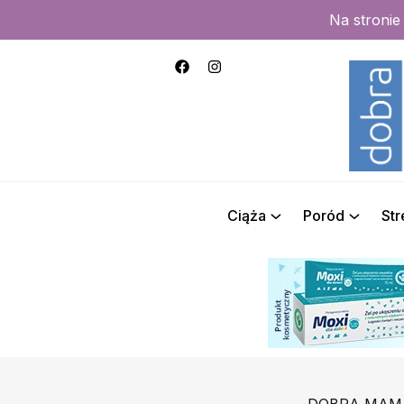
Na stroni
Ciąża
Poród
St