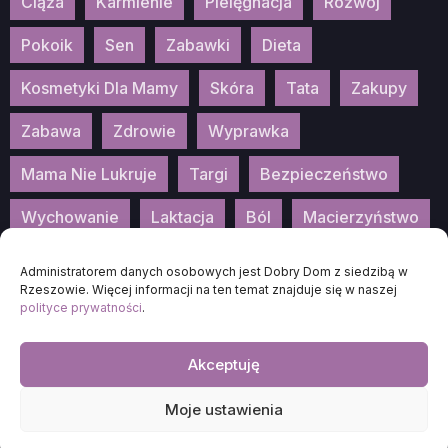
Ciąża
Karmienie
Pielęgnacja
Rozwój
Pokoik
Sen
Zabawki
Dieta
Kosmetyki Dla Mamy
Skóra
Tata
Zakupy
Zabawa
Zdrowie
Wyprawka
Mama Nie Lukruje
Targi
Bezpieczeństwo
Wychowanie
Laktacja
Ból
Macierzyństwo
Patronat
Konkurs
Wydarzenia
Administratorem danych osobowych jest Dobry Dom z siedzibą w
Rzeszowie. Więcej informacji na ten temat znajduje się w naszej
polityce prywatności
.
Akceptuję
2026
DOBRA-MAMA.PL
Moje ustawienia