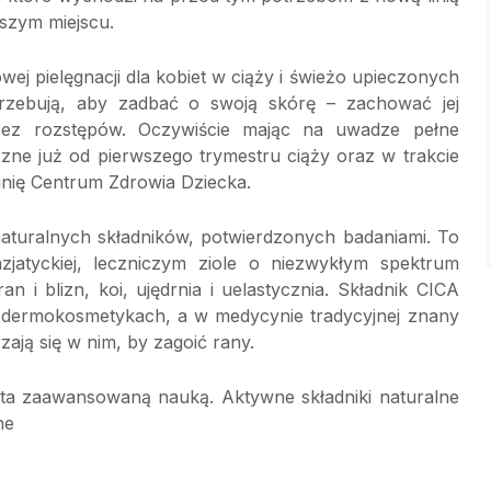
szym miejscu.
ej pielęgnacji dla kobiet w ciąży i świeżo upieczonych
rzebują, aby zadbać o swoją skórę – zachować jej
bez rozstępów. Oczywiście mając na uwadze pełne
ne już od pierwszego trymestru ciąży oraz w trakcie
pinię Centrum Zdrowia Dziecka.
naturalnych składników, potwierdzonych badaniami. To
jatyckiej, leczniczym ziole o niezwykłym spektrum
an i blizn, koi, ujędrnia i uelastycznia. Składnik CICA
y w dermokosmetykach, a w medycynie tradycyjnej znany
rzają się w nim, by zagoić rany.
rta zaawansowaną nauką. Aktywne składniki naturalne
ne