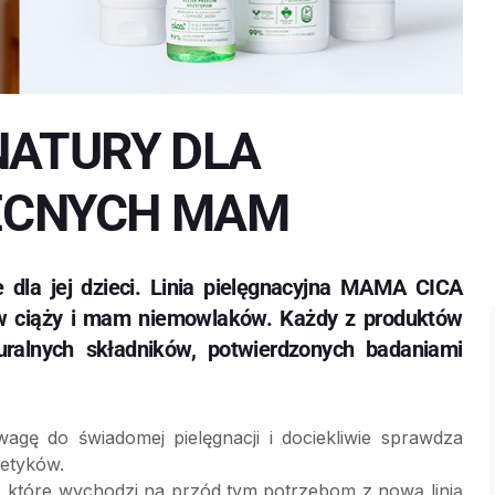
NATURY DLA
BECNYCH MAM
 dla jej dzieci. Linia pielęgnacyjna MAMA CICA
 w ciąży i mam niemowlaków. Każdy z produktów
uralnych składników, potwierdzonych badaniami
gę do świadomej pielęgnacji i dociekliwie sprawdza
metyków.
 które wychodzi na przód tym potrzebom z nową linią