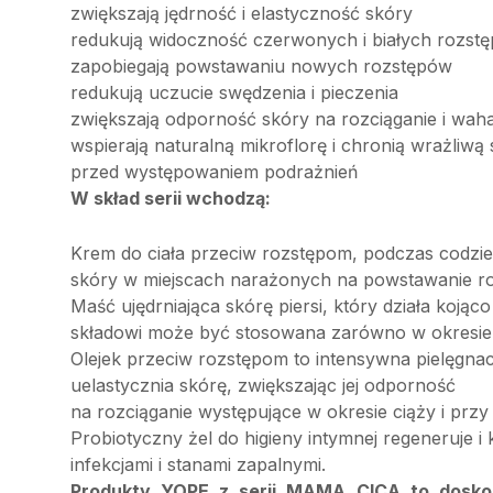
zwiększają jędrność i elastyczność skóry
redukują widoczność czerwonych i białych rozst
zapobiegają powstawaniu nowych rozstępów
redukują uczucie swędzenia i pieczenia
zwiększają odporność skóry na rozciąganie i waha
wspierają naturalną mikroflorę i chronią wrażliwą
przed występowaniem podrażnień
W skład serii wchodzą:
Krem do ciała przeciw rozstępom, podczas codzienn
skóry w miejscach narażonych na powstawanie ro
Maść ujędrniająca skórę piersi, który działa kojąc
składowi może być stosowana zarówno w okresie cią
Olejek przeciw rozstępom to intensywna pielęgnac
uelastycznia skórę, zwiększając jej odporność
na rozciąganie występujące w okresie ciąży i prz
Probiotyczny żel do higieny intymnej regeneruje
infekcjami i stanami zapalnymi.
Produkty YOPE z serii MAMA CICA to dosko