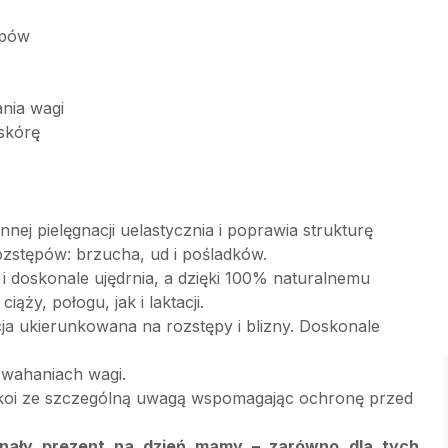
ępów
nia wagi
 skórę
ej pielęgnacji uelastycznia i poprawia strukturę
zstępów: brzucha, ud i pośladków.
o i doskonale ujędrnia, a dzięki 100% naturalnemu
ży, połogu, jak i laktacji.
ja ukierunkowana na rozstępy i blizny. Doskonale
y wahaniach wagi.
 i koi ze szczególną uwagą wspomagając ochronę przed
nały prezent na dzień mamy – zarówno dla tych