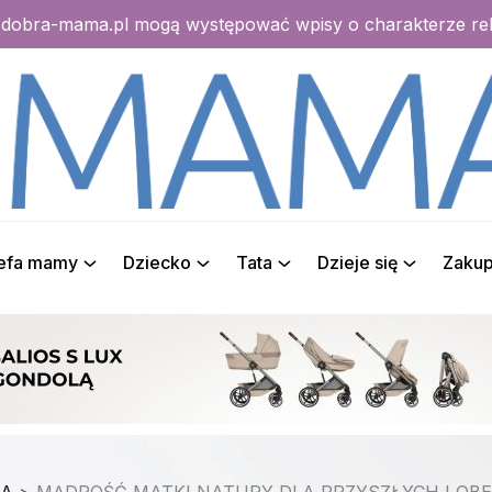
e dobra-mama.pl mogą występować wpisy o charakterze r
refa mamy
Dziecko
Tata
Dzieje się
Zaku