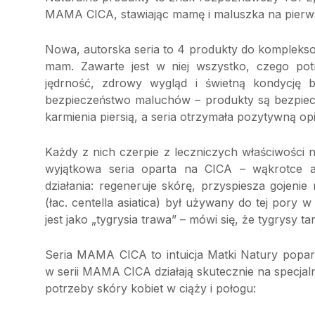
MAMA CICA, stawiając mamę i maluszka na pierw
Nowa, autorska seria to 4 produkty do kompleksow
mam. Zawarte jest w niej wszystko, czego pot
jędrność, zdrowy wygląd i świetną kondycję 
bezpieczeństwo maluchów – produkty są bezpiecz
karmienia piersią, a seria otrzymała pozytywną o
Każdy z nich czerpie z leczniczych właściwości 
wyjątkowa seria oparta na CICA – wąkrotce az
działania: regeneruje skórę, przyspiesza gojenie r
(łac. centella asiatica) był używany do tej por
jest jako „tygrysia trawa” – mówi się, że tygrysy ta
Seria MAMA CICA to intuicja Matki Natury popa
w serii MAMA CICA działają skutecznie na specjal
potrzeby skóry kobiet w ciąży i połogu: