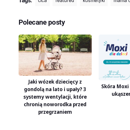
Tags:
cica
featured
kosmetyki
mama c
Polecane posty
Jaki wózek dziecięcy z
Skóra Moxi 
gondolą na lato i upały? 3
ukąsze
systemy wentylacji, które
chronią noworodka przed
przegrzaniem