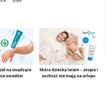
ica
yope
żel na swędzące
Skóra dziecka latem – atopia i
nia owadów
suchość nie mają na urlopu