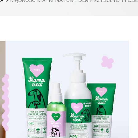
MA
>
MĄDROŚĆ MATKI NATURY DLA PRZYSZŁYCH I O