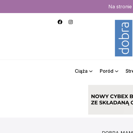
Na stroni
Ciąża
Poród
St