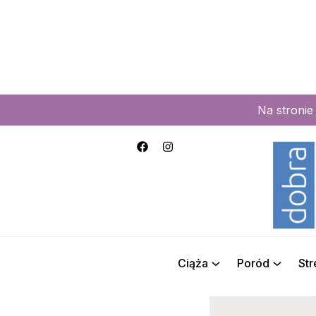
Na stroni
Ciąża
Poród
St