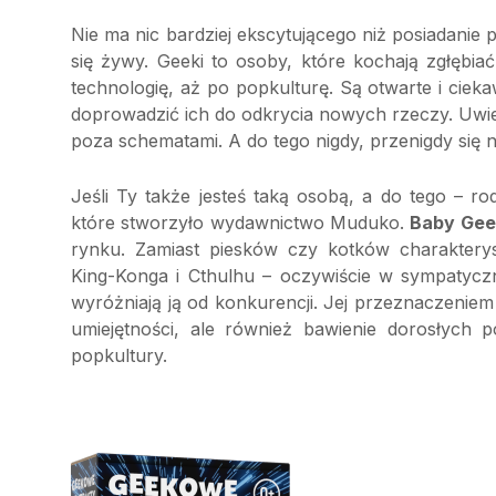
Nie ma nic bardziej ekscytującego niż posiadanie p
się żywy. Geeki to osoby, które kochają zgłębia
technologię, aż po popkulturę. Są otwarte i cie
doprowadzić ich do odkrycia nowych rzeczy. Uwi
poza schematami. A do tego nigdy, przenigdy się n
Jeśli Ty także jesteś taką osobą, a do tego – r
które stworzyło wydawnictwo Muduko.
Baby Gee
rynku. Zamiast piesków czy kotków charaktery
King-Konga i Cthulhu – oczywiście w sympatycznej
wyróżniają ją od konkurencji. Jej przeznaczeniem 
umiejętności, ale również bawienie dorosłych 
popkultury.