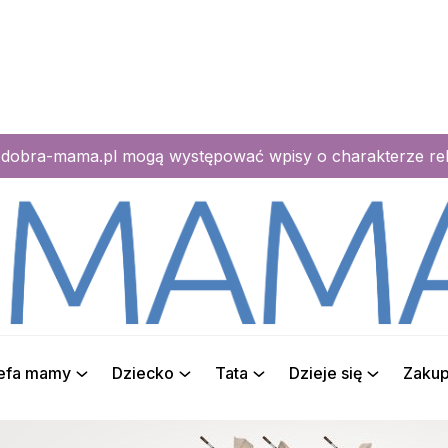
e dobra-mama.pl mogą występować wpisy o charakterze r
refa mamy
Dziecko
Tata
Dzieje się
Zaku