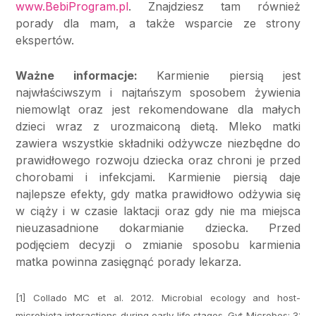
www.BebiProgram.pl
. Znajdziesz tam również
porady dla mam, a także wsparcie ze strony
ekspertów.
Ważne informacje:
Karmienie piersią jest
najwłaściwszym i najtańszym sposobem żywienia
niemowląt oraz jest rekomendowane dla małych
dzieci wraz z urozmaiconą dietą. Mleko matki
zawiera wszystkie składniki odżywcze niezbędne do
prawidłowego rozwoju dziecka oraz chroni je przed
chorobami i infekcjami. Karmienie piersią daje
najlepsze efekty, gdy matka prawidłowo odżywia się
w ciąży i w czasie laktacji oraz gdy nie ma miejsca
nieuzasadnione dokarmianie dziecka. Przed
podjęciem decyzji o zmianie sposobu karmienia
matka powinna zasięgnąć porady lekarza.
[1] Collado MC et al. 2012. Microbial ecology and host-
microbiota interactions during early life stages. Gyt Microbes; 3: