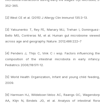
352-365.
[2] West CE et al. (2015) J Allergy Clin Immunol 135:3-13.
[3] Yatsunenko T, Rey FE, Manary MJ, Trehan I, Dominguez-
Bello MG, Contreras M, et al. Human gut microbiome viewed
across age and geography. Nature. 2012;486:222–7
[4] Penders J, Thijs C, Vink C i wsp. Factors influencing the
composition of the intestinal microbiota in early infancy.
Pediatrics 2006;118:511-12.
[5] World Health Organization, Infant and young child feeding,
2009.
[6] Harmsen HJ, Wildeboer-Veloo AC, Raangs GC, Wagendorp
AA, Klijn N, Bindels JG, et al. Analysis of intestinal flora