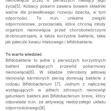
niemowlęcia przez 6 pierwszych miesięcy jego
życia[5]. Kobiecy pokarm zawiera bowiem składniki
ważne dla prawidłowego rozwoju dziecka, w tym
odporności. To m.in. unikalne związki
odpornościowe, przeciwciała, które chronią młody
organizm niemowlęcia przed chorobotwórczymi
drobnoustrojami, a także korzystne bakterie, takie
jak pałeczki kwasu mlekowego i bifidobakterie.
To warto wiedzieć
Bifidobakterie to jedne z pierwszych korzystnych
bakterii zasiedlających przewód pokarmowy
niemowlęcia[6]. W składzie mikrobioty jelitowej
niemowląt karmionych piersią dominują bakterie z
rodzaju Bifidobacterium [7]. Jednym z najliczniej
występujących w jelitach zdrowych niemowląt
gatunkiem bakterii jest Bifidobacterium breve, który
odpowiada m.in. za aktywację niedojrzałego układu
odpornościowego[8].