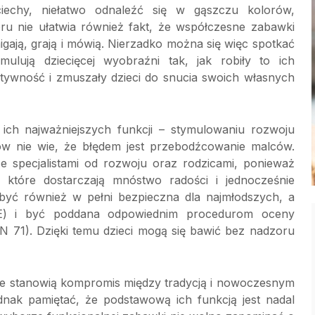
iechy, niełatwo odnaleźć się w gąszczu kolorów,
u nie ułatwia również fakt, że współczesne zabawki
 migają, grają i mówią. Nierzadko można się więc spotkać
lują dziecięcej wyobraźni tak, jak robiły to ich
atywność i zmuszały dzieci do snucia swoich własnych
 ich najważniejszych funkcji – stymulowaniu rozwoju
ców nie wie, że błędem jest przebodźcowanie malców.
e specjalistami od rozwoju oraz rodzicami, ponieważ
które dostarczają mnóstwo radości i jednocześnie
być również w pełni bezpieczna dla najmłodszych, a
CE) i być poddana odpowiednim procedurom oceny
 71). Dzięki temu dzieci mogą się bawić bez nadzoru
óre stanowią kompromis między tradycją i nowoczesnym
dnak pamiętać, że podstawową ich funkcją jest nadal