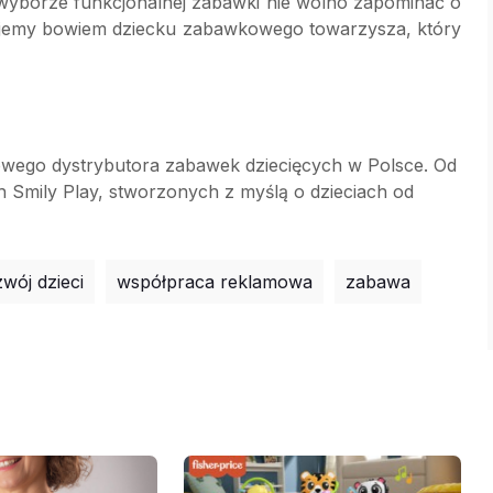
na wyborze funkcjonalnej zabawki nie wolno zapominać o
darujemy bowiem dziecku zabawkowego towarzysza, który
łowego dystrybutora zabawek dziecięcych w Polsce. Od
h Smily Play, stworzonych z myślą o dzieciach od
wój dzieci
współpraca reklamowa
zabawa