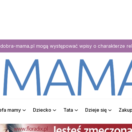
e dobra-mama.pl mogą występować wpisy o charakterze r
refa mamy
Dziecko
Tata
Dzieje się
Zaku