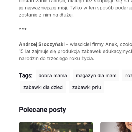
dostarczanie radości, dlatego też skupiając się 
jej najważniejszej misji. Tylko w ten sposób po
zostanie z nim na dłużej.
***
Andrzej Sroczyński
– właściciel firmy Anek, czo
15 lat zajmuje się produkcją zabawek edukacyjnyc
narodzin do trzeciego roku życia.
Tags:
dobra mama
magazyn dla mam
roz
zabawki dla dzieci
zabawki prlu
Polecane posty