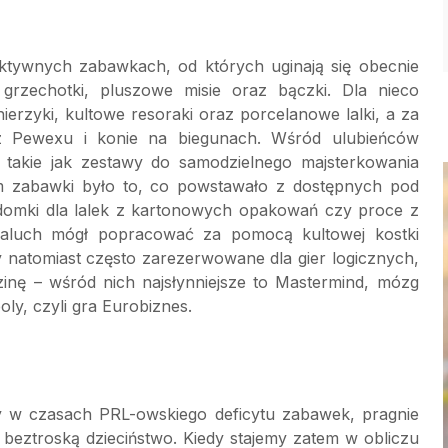
aktywnych zabawkach, od których uginają się obecnie
grzechotki, pluszowe misie oraz bączki. Dla nieco
ierzyki, kultowe resoraki oraz porcelanowe lalki, a za
 z Pewexu i konie na biegunach. Wśród ulubieńców
 takie jak zestawy do samodzielnego majsterkowania
em zabawki było to, co powstawało z dostępnych pod
y domki dla lalek z kartonowych opakowań czy proce z
aluch mógł popracować za pomocą kultowej kostki
y natomiast często zarezerwowane dla gier logicznych,
inę – wśród nich najsłynniejsze to Mastermind, mózg
ly, czyli gra Eurobiznes.
 w czasach PRL-owskiego deficytu zabawek, pragnie
 beztroską dzieciństwo. Kiedy stajemy zatem w obliczu