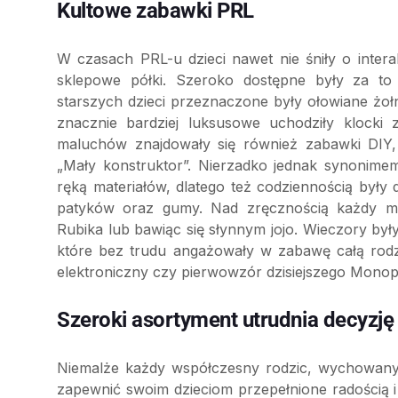
Kultowe zabawki PRL
W czasach PRL-u dzieci nawet nie śniły o inter
sklepowe półki. Szeroko dostępne były za to 
starszych dzieci przeznaczone były ołowiane żołn
znacznie bardziej luksusowe uchodziły klocki
maluchów znajdowały się również zabawki DIY,
„Mały konstruktor”. Nierzadko jednak synonim
ręką materiałów, dlatego też codziennością był
patyków oraz gumy. Nad zręcznością każdy m
Rubika lub bawiąc się słynnym jojo. Wieczory był
które bez trudu angażowały w zabawę całą rodz
elektroniczny czy pierwowzór dzisiejszego Monopo
Szeroki asortyment utrudnia decyzję
Niemalże każdy współczesny rodzic, wychowany
zapewnić swoim dzieciom przepełnione radością i