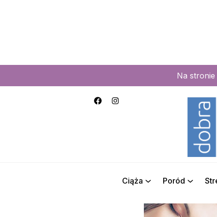
Na stroni
Ciąża
Poród
St