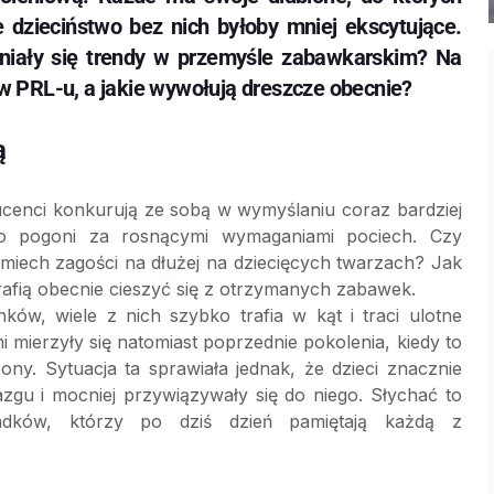
 dzieciństwo bez nich byłoby mniej ekscytujące.
eniały się trendy w przemyśle zabawkarskim? Na
w PRL-u, a jakie wywołują dreszcze obecnie?
ą
enci konkurują ze sobą w wymyślaniu coraz bardziej
do pogoni za rosnącymi wymaganiami pociech. Czy
miech zagości na dłużej na dziecięcych twarzach? Jak
rafią obecnie cieszyć się z otrzymanych zabawek.
ów, wiele z nich szybko trafia w kąt i traci ulotne
i mierzyły się natomiast poprzednie pokolenia, kiedy to
y. Sytuacja ta sprawiała jednak, że dzieci znacznie
azgu i mocniej przywiązywały się do niego. Słychać to
adków, którzy po dziś dzień pamiętają każdą z