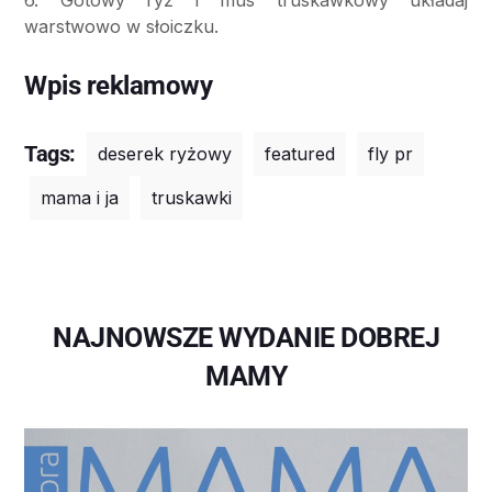
6. Gotowy ryż i mus truskawkowy układaj
warstwowo w słoiczku.
Wpis reklamowy
Tags:
deserek ryżowy
featured
fly pr
mama i ja
truskawki
NAJNOWSZE WYDANIE DOBREJ
MAMY