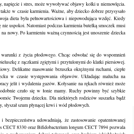
ny, napięcie i stres, może wywoływać objawy kolki u niemowlęcia.
akże w czasie karmienia. Ważne, aby dziecko dobrze przysysało
 Twoja dieta była pełnowartościowa i niepowodująca wzdęć. Kiedy
 się nie uspokoi. Natomiast podczas karmienia butelką smoczek musi
 na nowy. Po karmieniu ważną czynnością jest unoszenie dziecka
mu warunki z życia płodowego. Chcąc odwołać się do wspomnień
ieluszkę z rączkami zgiętymi i przytulonymi do klatki piersiowej.
iowy. Delikatne masowanie brzuszka okrężnymi ruchami, ciepłe
iecku w czasie występowania objawów. Układając malucha na
racy jelit i wydalenia gazów. Kołysanie na rękach również może
podobnie czuło się w łonie mamy. Ruchy powinny być szybkie
móc Twojemu dziecku. Dla niektórych rodziców suszarka bądź
 słyszał szum płynącej krwi i wód płodowych.
i bezpieczeństwa udowadniają, że zastosowanie opatentowanej
ceus CECT 8330 oraz Bifidobacterium longum CECT 7894 pozwala