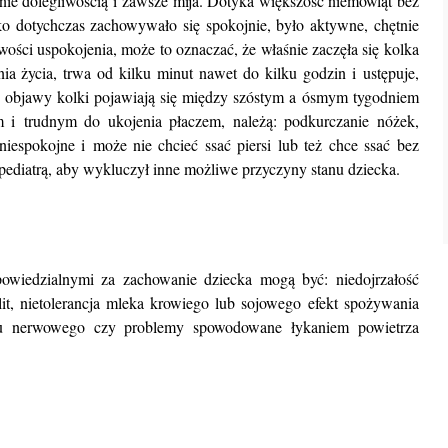
dynie dolegliwością i zawsze mija. Dotyka większość niemowląt bez
ko dotychczas zachowywało się spokojnie, było aktywne, chętnie
iwości uspokojenia, może to oznaczać, że właśnie zaczęła się kolka
nia życia, trwa od kilku minut nawet do kilku godzin i ustępuje,
ze objawy kolki pojawiają się między szóstym a ósmym tygodniem
 i trudnym do ukojenia płaczem, należą: podkurczanie nóżek,
 niespokojne i może nie chcieć ssać piersi lub też chce ssać bez
 pediatrą, aby wykluczył inne możliwe przyczyny stanu dziecka.
owiedzialnymi za zachowanie dziecka mogą być: niedojrzałość
t, nietolerancja mleka krowiego lub sojowego efekt spożywania
mu nerwowego czy problemy spowodowane łykaniem powietrza