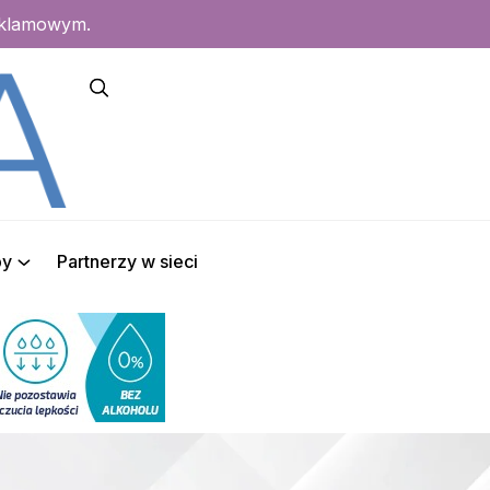
eklamowym.
py
Partnerzy w sieci