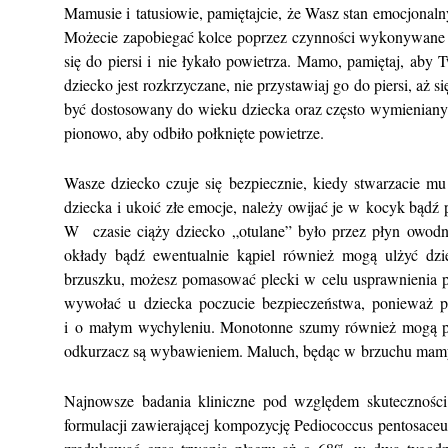
Mamusie i tatusiowie, pamiętajcie, że Wasz stan emocjonal
Możecie zapobiegać kolce poprzez czynności wykonywane t
się do piersi i nie łykało powietrza. Mamo, pamiętaj, aby
dziecko jest rozkrzyczane, nie przystawiaj go do piersi, aż
być dostosowany do wieku dziecka oraz często wymieniany
pionowo, aby odbiło połknięte powietrze.
Wasze dziecko czuje się bezpiecznie, kiedy stwarzacie 
dziecka i ukoić złe emocje, należy owijać je w kocyk bądź p
W czasie ciąży dziecko „otulane” było przez płyn owodn
okłady bądź ewentualnie kąpiel również mogą ulżyć dz
brzuszku, możesz pomasować plecki w celu usprawnienia p
wywołać u dziecka poczucie bezpieczeństwa, ponieważ 
i o małym wychyleniu. Monotonne szumy również mogą po
odkurzacz są wybawieniem. Maluch, będąc w brzuchu mamy,
Najnowsze badania kliniczne pod względem skuteczności 
formulacji zawierającej kompozycję Pediococcus pentosa