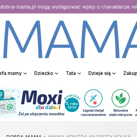
e dobra-mama.pl mogą występować wpisy o charakterze r
refa mamy
Dziecko
Tata
Dzieje się
Zaku