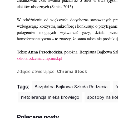
zredukować czas trwania płaczu aż o 68% w dwa tygodnie
efektów ubocznych (Santas 2015).
W odróżnieniu od większości dotychczas stosowanych prep
wzbogacając korzystną mikroflorę i konkuruje o przylegani
patogenów mogących wytwarzać gazy, działa przec
homofermentatywna – to znaczy, że sama także nie produkuj
Anna Przechodzka,
Tekst:
położna, Bezpłatna Bajkowa S
szkolarodzenia.cmp.med.pl
Zdjęcie otwierające:
Chroma Stock
Tags:
Bezpłatna Bajkowa Szkoła Rodzenia
f
nietolerancja mleka krowiego
sposoby na ko
Polecane posty