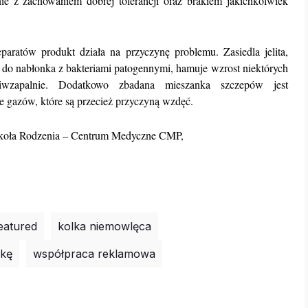
 z zachowaniem dobrej tolerancji oraz brakiem jakichkolwiek
aratów produkt działa na przyczynę problemu. Zasiedla jelita,
e do nabłonka z bakteriami patogennymi, hamuje wzrost niektórych
iwzapalnie. Dodatkowo zbadana mieszanka szczepów jest
e gazów, które są przecież przyczyną wzdęć.
zkoła Rodzenia – Centrum Medyczne CMP,
eatured
kolka niemowlęca
lkę
współpraca reklamowa