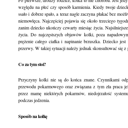
Po pierwsze, drodzy rodzice, kolka to nie choroba. Jest je
względu na płeć czy sposób karmienia. Kiedy twoje dziec
ssało i dobrze spało, a teraz nagle zaczyna płakać bez możl
niemowlęca. Najczęściej pojawia się około trzeciego tygod
zanim dziecko ukończy czwarty miesiąc życia. Najsilniejs
życia. Do najczęstszych objawów kolki, poza napadowym
prężenie całego ciałka i napinanie brzuszka. Dziecko jest
przerwy. W takiej sytuacji należy jednak skonsultować się z
Co za tym stoi?
Przyczyny kolki nie są do końca znane. Czynnikami odp
przewodu pokarmowego oraz związana z tym zła praca jeli
przez mamę niektórych pokarmów, niedojrzałość syste
podczas jedzenia.
Sposób na kolkę