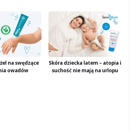
żel na swędzące
Skóra dziecka latem – atopia i
nia owadów
suchość nie mają na urlopu