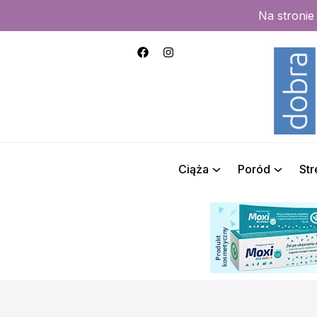
Na stroni
Ciąża
Poród
St