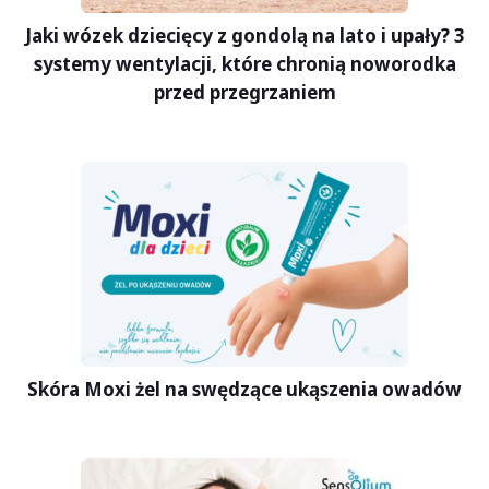
Jaki wózek dziecięcy z gondolą na lato i upały? 3
systemy wentylacji, które chronią noworodka
przed przegrzaniem
Skóra Moxi żel na swędzące ukąszenia owadów