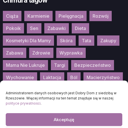
Chmura tagów
Ciąża
Karmienie
Pielęgnacja
Rozwój
Pokoik
Sen
Zabawki
Dieta
Kosmetyki Dla Mamy
Skóra
Tata
Zakupy
Zabawa
Zdrowie
Wyprawka
Mama Nie Lukruje
Targi
Bezpieczeństwo
Wychowanie
Laktacja
Ból
Macierzyństwo
Patronat
Konkurs
Wydarzenia
Administratorem danych osobowych jest Dobry Dom z siedzibą w
Rzeszowie. Więcej informacji na ten temat znajduje się w naszej
polityce prywatności
.
Akceptuję
2026
DOBRA-MAMA.PL