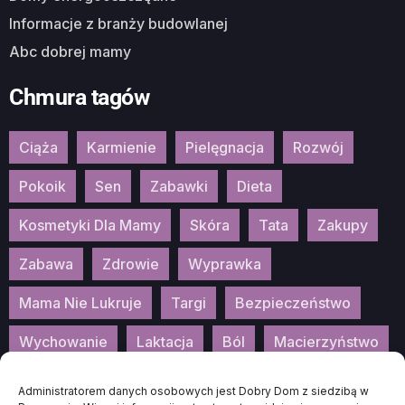
Informacje z branży budowlanej
Abc dobrej mamy
Chmura tagów
Ciąża
Karmienie
Pielęgnacja
Rozwój
Pokoik
Sen
Zabawki
Dieta
Kosmetyki Dla Mamy
Skóra
Tata
Zakupy
Zabawa
Zdrowie
Wyprawka
Mama Nie Lukruje
Targi
Bezpieczeństwo
Wychowanie
Laktacja
Ból
Macierzyństwo
Patronat
Konkurs
Wydarzenia
Administratorem danych osobowych jest Dobry Dom z siedzibą w