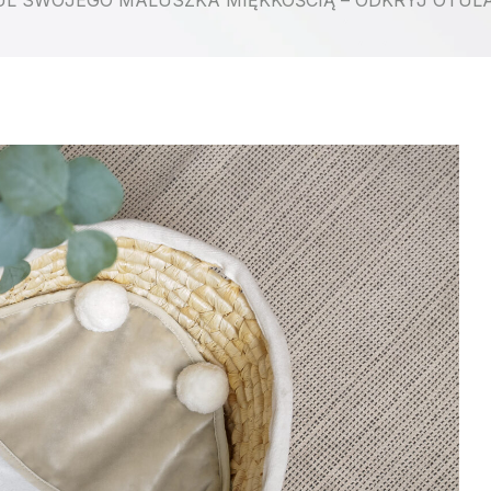
UL SWOJEGO MALUSZKA MIĘKKOŚCIĄ – ODKRYJ OTULA