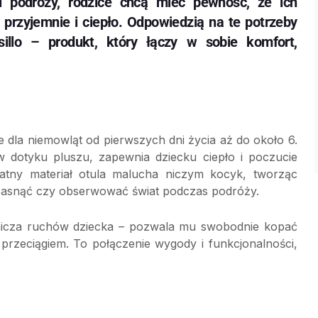
 podróży, rodzice chcą mieć pewność, że ich
ż przyjemnie i ciepło. Odpowiedzią na te potrzeby
sillo – produkt, który łączy w sobie komfort,
e dla niemowląt od pierwszych dni życia aż do około 6.
 dotyku pluszu, zapewnia dziecku ciepło i poczucie
katny materiał otula malucha niczym kocyk, tworząc
zasnąć czy obserwować świat podczas podróży.
ranicza ruchów dziecka – pozwala mu swobodnie kopać
przeciągiem. To połączenie wygody i funkcjonalności,