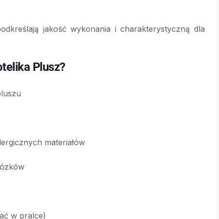
podkreślają jakość wykonania i charakterystyczną dla
telika Plusz?
pluszu
ergicznych materiałów
 wózków
rać w pralce)