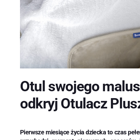
Otul swojego malus
odkryj Otulacz Plus
Pierwsze miesiące życia dziecka to czas pełen 