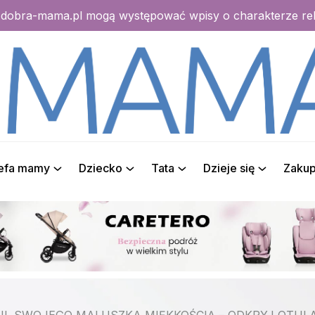
e dobra-mama.pl mogą występować wpisy o charakterze r
refa mamy
Dziecko
Tata
Dzieje się
Zaku