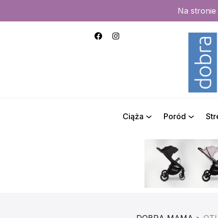
Na stroni
Ciąża
Poród
St