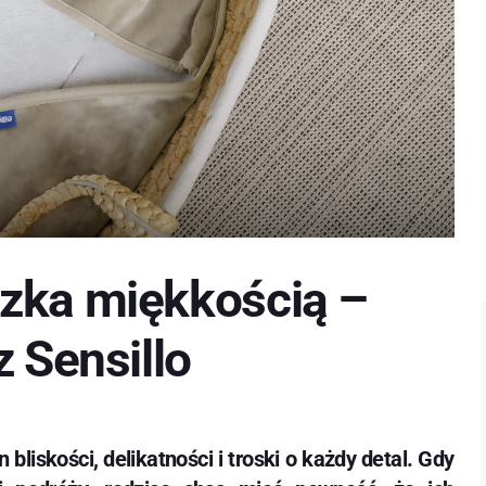
zka miękkością –
z Sensillo
bliskości, delikatności i troski o każdy detal. Gdy