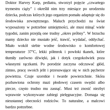
Doktor Harvey Karp, pediatra, stworzył pojęcie „czwartego
trymestru ciąży” i określił nim trzy miesiące po urodzeniu
dziecka, podczas których jego organizm pomału adaptuje się do
środowiska zewnętrznego. Maluch przychodzi na świat
wyposażony w potrzebne umiejętności, ale musi minąć wiele
tygodni, zanim przejdą one trudny „okres próbny”. W brzuchu
mamy dziecko nie musiało jeść, trawić, wydalać, oddychać.
Miało wokół siebie wodne środowisko o komfortowej
temperaturze 37°C, lekki półmrok i powłoki tkanek, które
tłumiły zarówno dźwięki, jak i dotyk czegokolwiek poza
własnymi rączkami. Po porodzie zaczyna odczuwać głód,
zimno, pracę swoich jelit i przesuwające się w nich pęcherze
powietrza. Czuje szorstkie i twarde powierzchnie. Skóra
pozbawiona ochrony mazi płodowej czasem swędzi albo
piecze, często trudno mu zasnąć. Musi też znosić niezbyt
wprawnie wykonywane zabiegi pielęgnacyjne. Domaga się
nieustannej obecności rodziców. To naturalne, a malcowi
bardzo potrzebne.