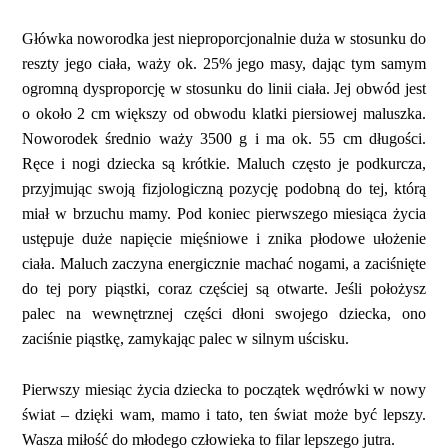
Główka noworodka jest nieproporcjonalnie duża w stosunku do
reszty jego ciała, waży ok. 25% jego masy, dając tym samym
ogromną dysproporcję w stosunku do linii ciała. Jej obwód jest
o około 2 cm większy od obwodu klatki piersiowej maluszka.
Noworodek średnio waży 3500 g i ma ok. 55 cm długości.
Ręce i nogi dziecka są krótkie. Maluch często je podkurcza,
przyjmując swoją fizjologiczną pozycję podobną do tej, którą
miał w brzuchu mamy. Pod koniec pierwszego miesiąca życia
ustępuje duże napięcie mięśniowe i znika płodowe ułożenie
ciała. Maluch zaczyna energicznie machać nogami, a zaciśnięte
do tej pory piąstki, coraz częściej są otwarte. Jeśli położysz
palec na wewnętrznej części dłoni swojego dziecka, ono
zaciśnie piąstkę, zamykając palec w silnym uścisku.
Pierwszy miesiąc życia dziecka to początek wędrówki w nowy
świat – dzięki wam, mamo i tato, ten świat może być lepszy.
Wasza miłość do młodego człowieka to filar lepszego jutra.