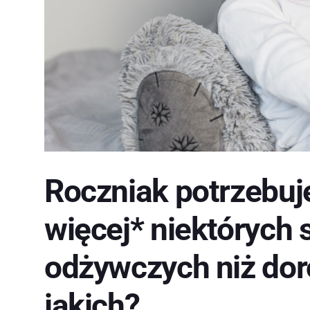
Roczniak potrzebuj
więcej* niektórych
odżywczych niż dor
jakich?