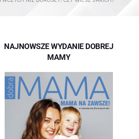
WCZYCH NIŻ DOROSŁY! CZY WIESZ JAKICH?
NAJNOWSZE WYDANIE DOBREJ
MAMY