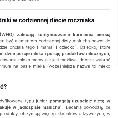
niki w codziennej diecie roczniaka
(WHO) zalecają kontynuowanie karmienia piersią
n być elementem codziennej diety malucha nawet do
6
ędzie chciała tego i mama, i dziecko
. Dziecko, które
wać
dwie porcje mleka i porcję produktów mlecznych
,
podawanie mleka mamy nie jest możliwe, dobrze wybrać
ormuła na bazie mleka (wcześniejsza nazwa to mleko
ać?
odyfikowane typu junior
pomagają uzupełnić dietę w
8
akuje w jadłospisie malucha
. Badania dowodzą, że
e produkty, otrzymują więcej składników odżywczych, w