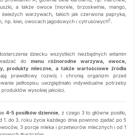
truszki, a także owoce (morele, brzoskwinie, mango,
świeżych warzywach, takich jak czerwona papryka,
5
h, np. kiwi, owocach jagodowych i cytrusowych
.
dostarczenia dziecku wszystkich niezbędnych witamin
rowadzać do
menu różnorodne warzywa, owoce,
by, produkty mleczne, a także wartościowe źródła
ają prawidłowy rozwój i chronią organizm przed
wanie jadłospisu uwzględniało indywidualne potrzeby
 produktów wysokiej jakości.
nie
4-5 posiłków dziennie
, z czego 3 to główne posiłki,
od 1. do 3. roku życia każdego dnia powinno zjadać po 5
owoców, 3 porcje mleka i przetworów mlecznych i od 1
ościowych tłuszczów.