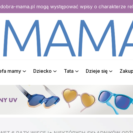
e dobra-mama.pl mogą występować wpisy o charakterze r
refa mamy
Dziecko
Tata
Dzieje się
Zaku