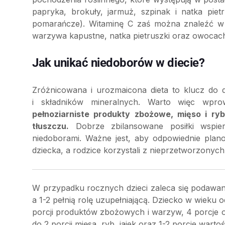
papryka, brokuły, jarmuż, szpinak i natka pie
pomarańcze). Witaminę C zaś można znaleźć w 
warzywa kapustne, natka pietruszki oraz owocac
Jak unikać niedoborów w diecie?
Zróżnicowana i urozmaicona dieta to klucz do 
i składników mineralnych. Warto więc wp
pełnoziarniste produkty zbożowe, mięso i ry
tłuszczu.
Dobrze zbilansowane posiłki wspier
niedoborami. Ważne jest, aby odpowiednie plano
dziecka, a rodzice korzystali z nieprzetworzonych
W przypadku rocznych dzieci zaleca się podawa
a 1-2 pełnią rolę uzupełniającą. Dziecko w wieku 
porcji produktów zbożowych i warzyw, 4 porcje 
do 2 porcji mięsa, ryb, jajek oraz 1-2 porcje wart