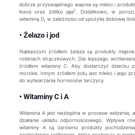
dobrze przyswajalnego wapnia są mleko i produkty
2
łosoś oraz żółtko jaja
. Dodatkowo, w porozu
witaminę D, w zależności od spożytej dobowej il
• Żelazo i jod
Najlepszym źródłem żelaza są produkty mięsne
roślinach strączkowych. Dla lepszego wchłaniani
źródłem witaminy C. Aby dostarczyć dziecku jo
morskie. Innym źródłem jodu jest mleko i jego p
do wytwarzania hormonów tarczycy.
• Witaminy C i A
Witamina A jest niezbędna w procesie widzenia, 
działanie układu odpornościowego. Wpływa rów
witaminy A są zarówno produkty pochodzenia z
pochodzenia roślinnego, które występują w posta