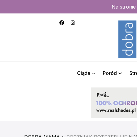
Na stroni
Ciąża
Poród
St