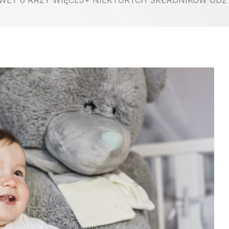
WET 6 RAZY WIĘCEJ* NIEKTÓRYCH SKŁADNIKÓW ODŻY