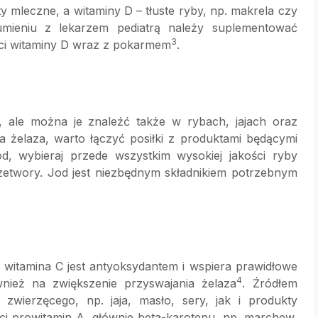
 mleczne, a witaminy D – tłuste ryby, np. makrela czy
mieniu z lekarzem pediatrą należy suplementować
3
ości witaminy D wraz z pokarmem
.
, ale można je znaleźć także w rybach, jajach oraz
a żelaza, warto łączyć posiłki z produktami będącymi
d, wybieraj przede wszystkim wysokiej jakości ryby
rzetwory. Jod jest niezbędnym składnikiem potrzebnym
a witamina C jest antyoksydantem i wspiera prawidłowe
4
nież na zwiększenie przyswajania żelaza
. Źródłem
wierzęcego, np. jaja, masło, sery, jak i produkty
ci prowitamin A, głównie beta-karotenu, np. marchew,