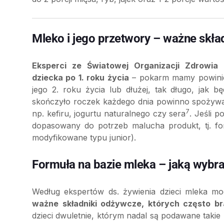
Mleko i jego przetwory – ważne skład
Eksperci ze Światowej Organizacji Zdrowia 
dziecka po 1. roku życia
– pokarm mamy powinie
jego 2. roku życia lub dłużej, tak długo, jak b
skończyło roczek każdego dnia powinno spoży
7
np. kefiru, jogurtu naturalnego czy sera
. Jeśli 
dopasowany do potrzeb malucha produkt, tj. f
modyfikowane typu junior).
Formuła na bazie mleka – jaką wybr
Według ekspertów ds. żywienia dzieci mleka m
ważne składniki odżywcze, których często br
dzieci dwuletnie, którym nadal są podawane taki