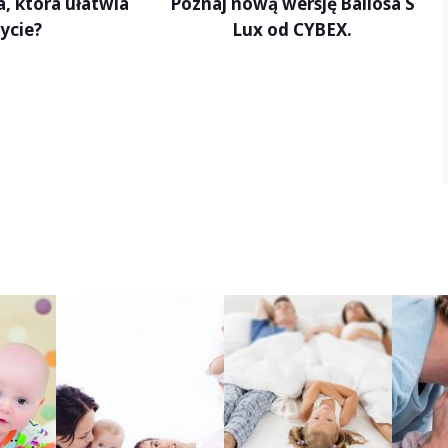
Poznaj nową wersję Baliosa S
, która ułatwia
Lux od CYBEX.
życie?