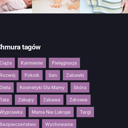
hmura tagów
Ciąża
Karmienie
Pielęgnacja
Rozwój
Pokoik
Sen
Zabawki
Dieta
Kosmetyki Dla Mamy
Skóra
Tata
Zakupy
Zabawa
Zdrowie
Wyprawka
Mama Nie Lukruje
Targi
Bezpieczeństwo
Wychowanie