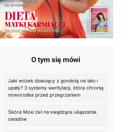
O tym się mówi
Jaki wózek dziecięcy z gondolą na lato i
upały? 3 systemy wentylacji, które chronią
noworodka przed przegrzaniem
Skóra Moxi żel na swędzące ukąszenia
owadów