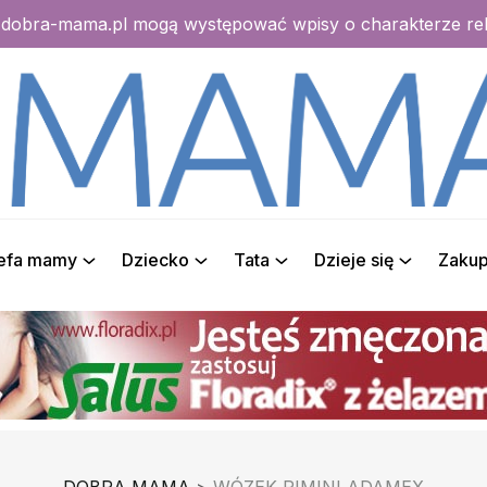
e dobra-mama.pl mogą występować wpisy o charakterze r
refa mamy
Dziecko
Tata
Dzieje się
Zaku