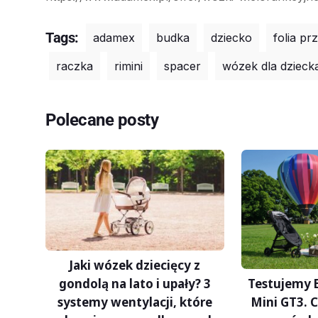
Tags:
adamex
budka
dziecko
folia p
raczka
rimini
spacer
wózek dla dzieck
Polecane posty
Jaki wózek dziecięcy z
Testujemy B
gondolą na lato i upały? 3
Mini GT3. 
systemy wentylacji, które