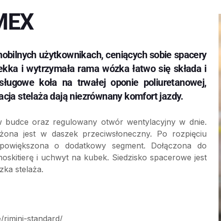
MEX
obilnych użytkownikach, ceniących sobie spacery
Lekka i wytrzymała rama wózka łatwo się składa i
ługowe koła na trwałej oponie poliuretanowej,
cja stelaża dają niezrównany komfort jazdy.
 budce oraz regulowany otwór wentylacyjny w dnie.
żona jest w daszek przeciwsłoneczny. Po rozpięciu
 powiększona o dodatkowy segment. Dołączona do
oskitierę i uchwyt na kubek. Siedzisko spacerowe jest
zka stelaża.
/rimini-standard/