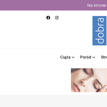
Na stroni
Ciąża
Poród
St