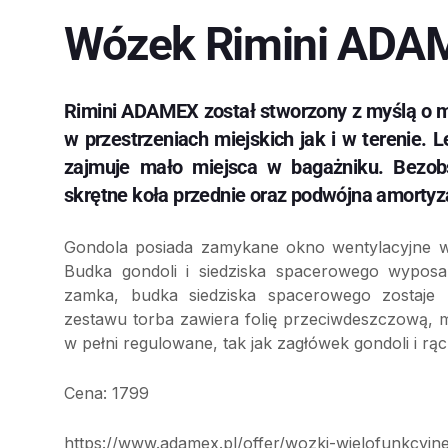
Wózek Rimini ADA
Rimini ADAMEX został stworzony z myślą o m
w przestrzeniach miejskich jak i w terenie. 
zajmuje mało miejsca w bagażniku. Bezobs
skrętne koła przednie oraz podwójna amortyza
Gondola posiada zamykane okno wentylacyjne w
Budka gondoli i siedziska spacerowego wyposa
zamka, budka siedziska spacerowego zostaje
zestawu torba zawiera folię przeciwdeszczową, m
w pełni regulowane, tak jak zagłówek gondoli i rąc
Cena: 1799
https://www.adamex.pl/offer/wozki-wielofunkcyjne