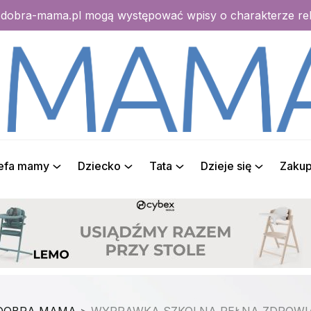
e dobra-mama.pl mogą występować wpisy o charakterze r
refa mamy
Dziecko
Tata
Dzieje się
Zaku