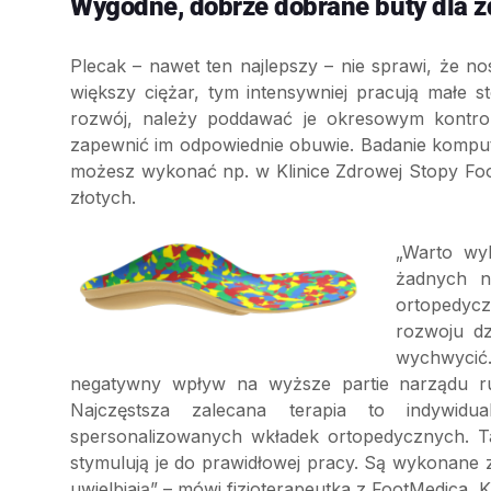
Wygodne, dobrze dobrane buty dla z
Plecak – nawet ten najlepszy – nie sprawi, że n
większy ciężar, tym intensywniej pracują małe 
rozwój, należy poddawać je okresowym kontr
zapewnić im odpowiednie obuwie. Badanie komput
możesz wykonać np. w Klinice Zdrowej Stopy Foo
złotych.
„Warto wy
żadnych ni
ortopedyc
rozwoju dz
wychwycić.
negatywny wpływ na wyższe partie narządu ru
Najczęstsza zalecana terapia to indywidua
spersonalizowanych wkładek ortopedycznych. Tak
stymulują je do prawidłowej pracy. Są wykonane z
uwielbiają” – mówi fizjoterapeutka z FootMedica, 