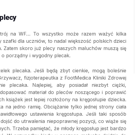
plecy
że strój na WF… To wszystko może razem ważyć kilka
 szafki dla uczniów, to nadal większość polskich dzieci
ch. Zatem skoro już plecy naszych maluchów muszą się
 o porządny i wygodny plecak.
ek plecaka. Jeśli będą zbyt cienkie, mogą boleśnie
rzywacz, fizjoterapeutka z FootMedica Kliniki Zdrowej
e plecaka. Najlepiej, aby posiadał niezbyt ciężki,
 dopasować materiał do pleców noszącego i poprawić
ch książek jest lepiej rozłożony na kręgosłupie dziecka.
a na jedno ramię. Obciążanie tylko jednej strony ciała
awidłowego ustawienia kręgosłupa. Jeśli taki sposób
dojść do utrwalenia niepoprawnej pozycji, co wiąże się
nych. Trzeba pamiętać, że młody kręgosłup jest bardzo