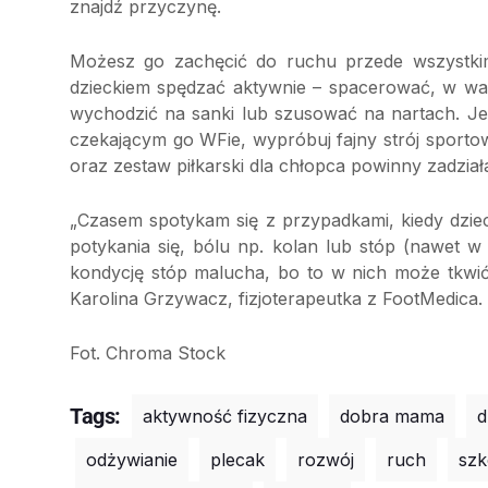
znajdź przyczynę.
Możesz go zachęcić do ruchu przede wszystkim
dzieckiem spędzać aktywnie – spacerować, w wak
wychodzić na sanki lub szusować na nartach. Jeśl
czekającym go WFie, wypróbuj fajny strój sportow
oraz zestaw piłkarski dla chłopca powinny zadział
„Czasem spotykam się z przypadkami, kiedy dziec
potykania się, bólu np. kolan lub stóp (nawet w
kondycję stóp malucha, bo to w nich może tkwić
Karolina Grzywacz, fizjoterapeutka z FootMedica.
Fot. Chroma Stock
Tags:
aktywność fizyczna
dobra mama
d
odżywianie
plecak
rozwój
ruch
szk