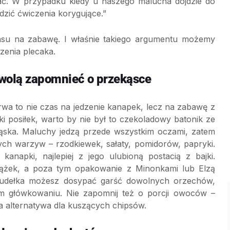
bać. W przypadku kiedy u naszego malucha dojdzie do
dzić ćwiczenia korygujące.”
zasu na zabawę. I właśnie takiego argumentu możemy
zenia plecaka.
wolą zapomnieć o przekąsce
wa to nie czas na jedzenie kanapek, lecz na zabawę z
bki posiłek, warto by nie był to czekoladowy batonik ze
ąska. Maluchy jedzą przede wszystkim oczami, zatem
ych warzyw – rzodkiewek, sałaty, pomidorów, papryki.
anapki, najlepiej z jego ulubioną postacią z bajki.
książek, a poza tym opakowanie z Minonkami lub Elzą
o pudełka możesz dosypać garść dowolnych orzechów,
im główkowaniu. Nie zapomnij też o porcji owoców –
a alternatywa dla kuszących chipsów.