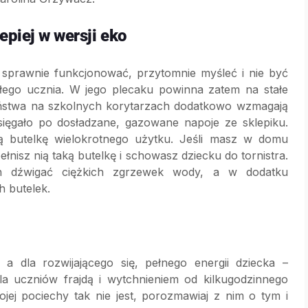
epiej w wersji eko
y sprawnie funkcjonować, przytomnie myśleć i nie być
łego ucznia. W jego plecaku powinna zatem na stałe
eństwa na szkolnych korytarzach dodatkowo wzmagają
 sięgało po dosładzane, gazowane napoje ze sklepiku.
ą butelkę wielokrotnego użytku. Jeśli masz w domu
łnisz nią taką butelkę i schowasz dziecku do tornistra.
h dźwigać ciężkich zgrzewek wody, a w dodatku
h butelek.
a dla rozwijającego się, pełnego energii dziecka –
a uczniów frajdą i wytchnieniem od kilkugodzinnego
jej pociechy tak nie jest, porozmawiaj z nim o tym i