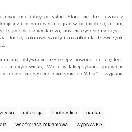
 dając mu dobry przykład. Staraj się dużo czasu z
acje jeździć na rowerze i grać w badmintona, a zimą
i to jednak nie wystarcza, aby cieszyło się na myśl o
y – ładne, kolorowe szorty i koszulka dla dziewczynki
ać.
i unikają aktywności fizycznej z powodu np. częstego
 tak młodym wieku). Warto w takiej sytuacji sprawdzić
 problem niechętnego ćwiczenia na WFie.” – wyjaśnia
ziecko
edukacja
Footmedica
nauka
oła
współpraca reklamowa
wyprAWKA