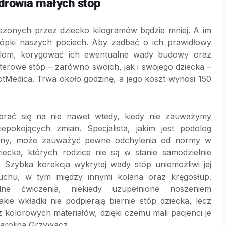
drowia małych stóp
oszonych przez dziecko kilogramów będzie mniej. A im
stópki naszych pociech. Aby zadbać o ich prawidłowy
olom, korygować ich ewentualne wady budowy oraz
erowe stóp – zarówno swoich, jak i swojego dziecka –
tMedica. Trwa około godzinę, a jego koszt wynosi 150
brać się na nie nawet wtedy, kiedy nie zauważymy
epokojących zmian. Specjalista, jakim jest podolog
zny, może zauważyć pewne odchylenia od normy w
iecka, których rodzice nie są w stanie samodzielnie
 Szybka korekcja wykrytej wady stóp uniemożliwi jej
chu, w tym między innymi kolana oraz kręgosłup.
lne ćwiczenia, niekiedy uzupełnione noszeniem
ie wkładki nie podpierają biernie stóp dziecka, lecz
 kolorowych materiałów, dzięki czemu mali pacjenci je
Karolina Grzywacz.