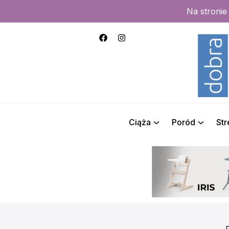
Na stroni
Ciąża
Poród
St