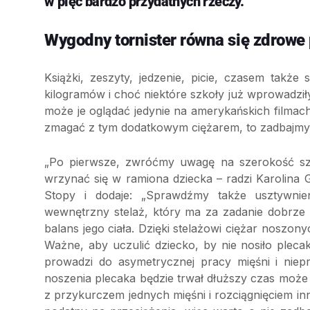
w pięć bardzo przydatnych rzeczy.
Wygodny tornister równa się zdrowe 
Książki, zeszyty, jedzenie, picie, czasem tak
kilogramów i choć niektóre szkoły już wprowadziły
może je oglądać jedynie na amerykańskich filma
zmagać z tym dodatkowym ciężarem, to zadbajmy
„Po pierwsze, zwróćmy uwagę na szerokość szel
wrzynać się w ramiona dziecka – radzi Karolina G
Stopy i dodaje: „Sprawdźmy także usztywnieni
wewnętrzny stelaż, który ma za zadanie dobrze
balans jego ciała. Dzięki stelażowi ciężar noszony
Ważne, aby uczulić dziecko, by nie nosiło plecak
prowadzi do asymetrycznej pracy mięśni i niepr
noszenia plecaka będzie trwał dłuższy czas może 
z przykurczem jednych mięśni i rozciągnięciem in