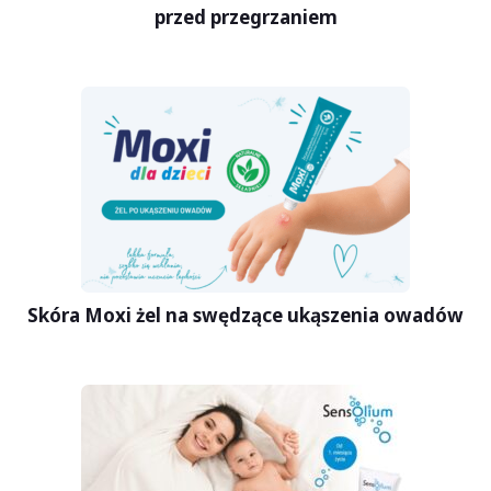
przed przegrzaniem
Skóra Moxi żel na swędzące ukąszenia owadów