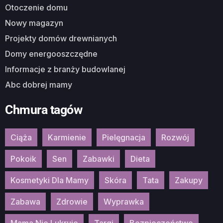
Otoczenie domu
Nowy magazyn
Projekty domów drewnianych
Domy energooszczędne
Informacje z branży budowlanej
Abc dobrej mamy
Chmura tagów
Ciąża
Karmienie
Pielęgnacja
Rozwój
Pokoik
Sen
Zabawki
Dieta
Kosmetyki Dla Mamy
Skóra
Tata
Zakupy
Zabawa
Zdrowie
Wyprawka
Mama Nie Lukruje
Targi
Bezpieczeństwo