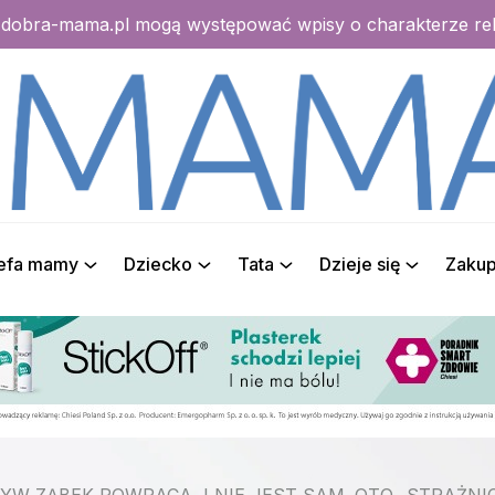
e dobra-mama.pl mogą występować wpisy o charakterze r
refa mamy
Dziecko
Tata
Dzieje się
Zaku