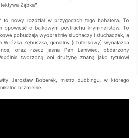
tektywa Ząbka”.
” to nowy rozdział w przygodach tego bohatera. To
m opowieść o bajkowym postrachu kryminalistów. To
ękowe pobudzają wyobraźnię słuchaczy i słuchaczek, a
na Wróżka Zębuszka, genialny (i futerkowy) wynalazca
nos, oraz rzecz jasna Pan Leniwiec, obdarzony
spólnie tworzoną oni drużynę znaną jako tytułowi
wity Jarosław Boberek, mistrz dubbingu, w którego
nikalne brzmienie.