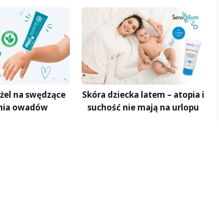
żel na swędzące
Skóra dziecka latem – atopia i
nia owadów
suchość nie mają na urlopu