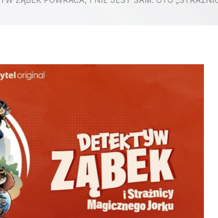
YW ZĄBEK POWRACA, I NIE JEST SAM. OTO „STRAŻNI