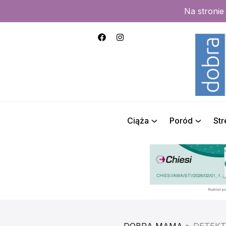
Na stroni
Ciąża
Poród
St