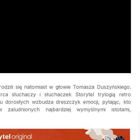
rodzili się natomiast w głowie Tomasza Duszyńskiego.
ca słuchaczy i słuchaczek Storytel trylogią retro
 dorosłych wzbudza dreszczyk emocji, pytając, kto
 zaludnionych najbardziej wymyślnymi istotami,