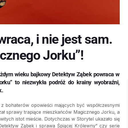
aca, i nie jest sam.
icznego Jorku”!
 każdym wieku bajkowy Detektyw Ząbek powraca w
orku” to niezwykła podróż do krainy wyobraźni,
k.
en z bohaterów opowieści mających być współczesnymi
yzał sprawy trapiące mieszkańców Magicznego Jorku, a
tych istot mieście. Dotychczas w Storytel ukazało się
 „Detektyw Ząbek i sprawa Śpiącej Królewny” czy serie