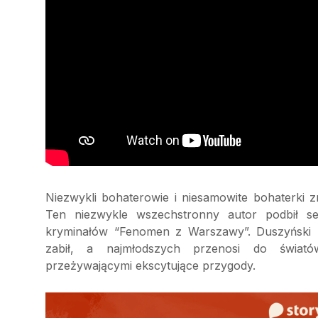
Niezwykli bohaterowie i niesamowite bohaterki z
Ten niezwykle wszechstronny autor podbił ser
kryminałów “Fenomen z Warszawy”. Duszyński u
zabił, a najmłodszych przenosi do światów
przeżywającymi ekscytujące przygody.