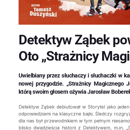
Detektyw Ząbek powr
Oto „Strażnicy Mag
Uwielbiany przez słuchaczy i słuchaczki w
nowej przygodzie. „Strażnicy Magicznego J
którą swoim głosem ożywia Jarosław Bobere
Detektyw Ząbek debiutował w Storytel jako jed
odpowiedziami na klasyczne bajki. Śledczy rozgr
dla nas był przewodnikiem w tym pełnym niesamowi
blisko dwadzieścia historii z Detektywem, m.in.