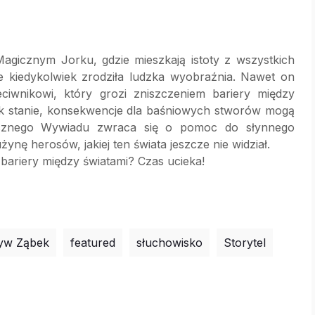
agicznym Jorku, gdzie mieszkają istoty z wszystkich
ie kiedykolwiek zrodziła ludzka wyobraźnia. Nawet on
eciwnikowi, który grozi zniszczeniem bariery między
tak stanie, konsekwencje dla baśniowych stworów mogą
gicznego Wywiadu zwraca się o pomoc do słynnego
nę herosów, jakiej ten świata jeszcze nie widział.
bariery między światami? Czas ucieka!
yw Ząbek
featured
słuchowisko
Storytel