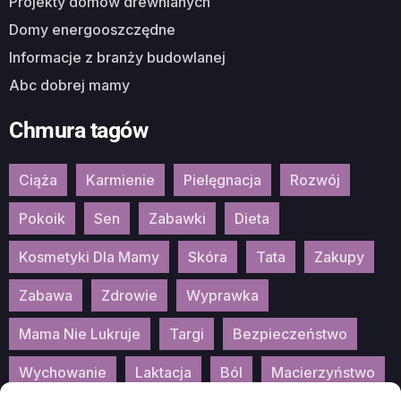
Projekty domów drewnianych
Domy energooszczędne
Informacje z branży budowlanej
Abc dobrej mamy
Chmura tagów
Ciąża
Karmienie
Pielęgnacja
Rozwój
Pokoik
Sen
Zabawki
Dieta
Kosmetyki Dla Mamy
Skóra
Tata
Zakupy
Zabawa
Zdrowie
Wyprawka
Mama Nie Lukruje
Targi
Bezpieczeństwo
Wychowanie
Laktacja
Ból
Macierzyństwo