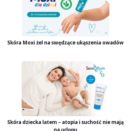
Skóra Moxi żel na swędzące ukąszenia owadów
Skóra dziecka latem – atopia i suchość nie mają
na urlopu