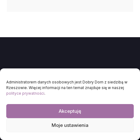
Informacje
Administratorem danych osobowych jest Dobry Dom z siedzibą w
Rzeszowie. Więcej informacji na ten temat znajduje się w naszej
Kontakt
polityce prywatności
.
Polityka Prywatności
Regulaminy
Akceptuję
ul. Wrzesława Romańczuka 6,
Moje ustawienia
35-302 Rzeszów
+48 17 852 52 20