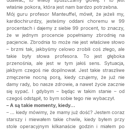
właśnie pokora, która jest nam bardzo potrzebna.
Mój guru profesor Manteuffel, mówił, że jeżeli my,
kardiochirurdzy, jesteśmy oddani choremu w 99
procentach i dajemy z siebie 99 procent, to znaczy,
że w jednym procencie popełniamy zbrodnię na
pacjencie. Zbrodnia to może nie jest właściwe słowo
– brzmi tak, jakbyśmy celowo zrobili coś złego, ale
takie były słowa profesora. To jest głęboka
przenośnia, ale jest w tym jakiś sens. Sytuacja,
jakbym czegoś nie dopilnował. Jest takie straszliwe
zmęczenie nocną porą, kiedy czujemy, że już nie
damy rady, bo nasze zdrowie, a nawet życie zacznie
się sypać. I gdybym – będąc w takim stanie – od
czegoś odstąpił, to bym sobie tego nie wybaczył.
– A są takie momenty, kiedy…
– … kiedy mówimy, że mamy już dość? Jestem coraz
starszy i miewałem takie chwile, kiedy byłem przy
stole operacyjnym kilkanaście godzin i miałem po