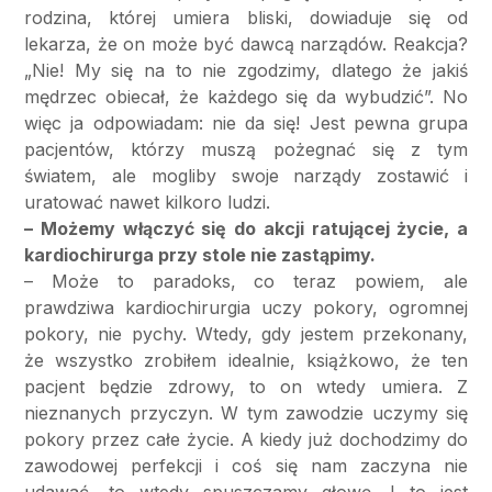
rodzina, której umiera bliski, dowiaduje się od
lekarza, że on może być dawcą narządów. Reakcja?
„Nie! My się na to nie zgodzimy, dlatego że jakiś
mędrzec obiecał, że każdego się da wybudzić”. No
więc ja odpowiadam: nie da się! Jest pewna grupa
pacjentów, którzy muszą pożegnać się z tym
światem, ale mogliby swoje narządy zostawić i
uratować nawet kilkoro ludzi.
– Możemy włączyć się do akcji ratującej życie, a
kardiochirurga przy stole nie zastąpimy.
– Może to paradoks, co teraz powiem, ale
prawdziwa kardiochirurgia uczy pokory, ogromnej
pokory, nie pychy. Wtedy, gdy jestem przekonany,
że wszystko zrobiłem idealnie, książkowo, że ten
pacjent będzie zdrowy, to on wtedy umiera. Z
nieznanych przyczyn. W tym zawodzie uczymy się
pokory przez całe życie. A kiedy już dochodzimy do
zawodowej perfekcji i coś się nam zaczyna nie
udawać, to wtedy spuszczamy głowę. I to jest