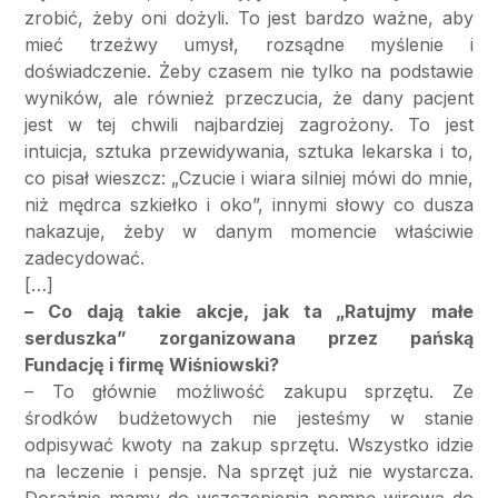
zrobić, żeby oni dożyli. To jest bardzo ważne, aby
mieć trzeźwy umysł, rozsądne myślenie i
doświadczenie. Żeby czasem nie tylko na podstawie
wyników, ale również przeczucia, że dany pacjent
jest w tej chwili najbardziej zagrożony. To jest
intuicja, sztuka przewidywania, sztuka lekarska i to,
co pisał wieszcz: „Czucie i wiara silniej mówi do mnie,
niż mędrca szkiełko i oko”, innymi słowy co dusza
nakazuje, żeby w danym momencie właściwie
zadecydować.
[…]
– Co dają takie akcje, jak ta „Ratujmy małe
serduszka” zorganizowana przez pańską
Fundację i firmę Wiśniowski?
– To głównie możliwość zakupu sprzętu. Ze
środków budżetowych nie jesteśmy w stanie
odpisywać kwoty na zakup sprzętu. Wszystko idzie
na leczenie i pensje. Na sprzęt już nie wystarcza.
Doraźnie mamy do wszczepienia pompę wirową do