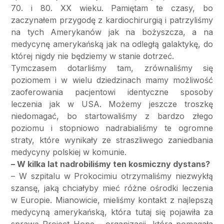
70. i 80. XX wieku. Pamiętam te czasy, bo
zaczynałem przygodę z kardiochirurgią i patrzyliśmy
na tych Amerykanów jak na bożyszcza, a na
medycynę amerykańską jak na odległą galaktykę, do
której nigdy nie będziemy w stanie dotrzeć.
Tymczasem dotarliśmy tam, zrównaliśmy się
poziomem i w wielu dziedzinach mamy możliwość
zaoferowania pacjentowi identyczne sposoby
leczenia jak w USA. Możemy jeszcze troszkę
niedomagać, bo startowaliśmy z bardzo złego
poziomu i stopniowo nadrabialiśmy te ogromne
straty, które wynikały ze straszliwego zaniedbania
medycyny polskiej w komunie.
– W kilka lat nadrobiliśmy ten kosmiczny dystans?
– W szpitalu w Prokocimiu otrzymaliśmy niezwykłą
szansę, jaką chciałyby mieć różne ośrodki leczenia
w Europie. Mianowicie, mieliśmy kontakt z najlepszą
medycyną amerykańską, która tutaj się pojawiła za
sprawą Project Hope – organizacji, która pomagała