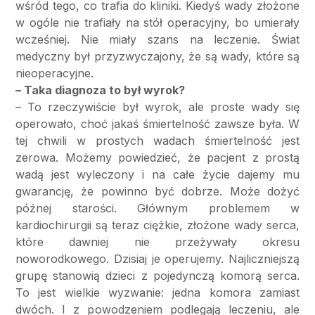
wśród tego, co trafia do kliniki. Kiedyś wady złożone
w ogóle nie trafiały na stół operacyjny, bo umierały
wcześniej. Nie miały szans na leczenie. Świat
medyczny był przyzwyczajony, że są wady, które są
nieoperacyjne.
– Taka diagnoza to był wyrok?
– To rzeczywiście był wyrok, ale proste wady się
operowało, choć jakaś śmiertelność zawsze była. W
tej chwili w prostych wadach śmiertelność jest
zerowa. Możemy powiedzieć, że pacjent z prostą
wadą jest wyleczony i na całe życie dajemy mu
gwarancję, że powinno być dobrze. Może dożyć
późnej starości. Głównym problemem w
kardiochirurgii są teraz ciężkie, złożone wady serca,
które dawniej nie przeżywały okresu
noworodkowego. Dzisiaj je operujemy. Najliczniejszą
grupę stanowią dzieci z pojedynczą komorą serca.
To jest wielkie wyzwanie: jedna komora zamiast
dwóch. I z powodzeniem podlegają leczeniu, ale