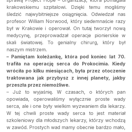
krakowskiemu szpitalowi. Dzięki temu mogliśmy
śledzić najwybitniejsze osiągnięcia. Odwiedzał nas
profesor William Norwood, który siedemnaście razy
był w Krakowie i operował. On tutaj tworzył nową
medycynę, przeprowadzał operacje pionierskie w
skali światowej. To genialny chirurg, który był
naszym mistrzem.
– Pamiętam koleżankę, która pod koniec lat 70.
trafiła na operację serca do Prokocimia. Kiedy
wróciła po kilku miesiącach, była przez otoczenie
traktowana jak przybysz z innej planety, jakby
przeszła przez niemożliwe.
– Już to wyjaśnię. W czasach, o których pan
opowiada, operowaliśmy wyłącznie proste wady
serca, ale i one były wielkim wyzwaniem dla lekarzy.
W tej chwili proste wady serca to jest materiał
szkoleniowy dla młodszych lekarzy, którzy wchodzą
w zawód. Prostych wad mamy obecnie bardzo mało,