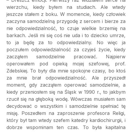
wierzchu, kiedy byłem na studiach. Ale wtedy
jeszcze stałem z boku. W momencie, kiedy człowiek
zaczyna samodzielną przygodę z sercem i bierze za
nie odpowiedzialność, to czuje wielkie brzemię na
barkach. Jeśli mi się coś nie uda i to dziecko umrze,
to ja będę za to odpowiedzialny. No więc ja
poczułem odpowiedzialność za czyjeś życie, kiedy
zacząłem samodzielnie pracować. Najpierw
operowałem pod opieką mojej szefowej, prof.
Zdebskiej. To były dla mnie spokojne czasy, bo ktoś
za mnie brał odpowiedzialność. Ale przyszedł
moment, gdy zacząłem operować samodzielnie, a
kiedy przeniosłem się na Śląsk w 1990 r., to jakbym
rzucił się na głęboką wodę. Wówczas musiałem sam
decydować o wszystkim i samodzielnie spełniać tę
misję. Poszedłem na zaproszenie profesora Religi,
który był tam wtedy szefem katedry kardiochirurgii, i
dobrze wspominam ten czas. To była kapitalna