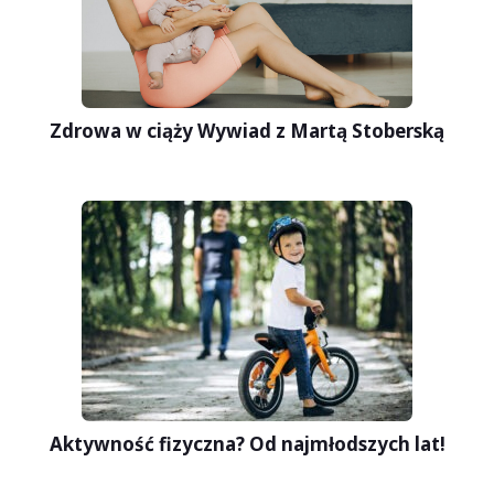
Zdrowa w ciąży Wywiad z Martą Stoberską
Aktywność fizyczna? Od najmłodszych lat!