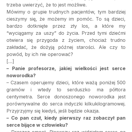
trzeba uwierzyć, że to jest możliwe.
Mówimy o grupie trudnych pacjentów, tym bardziej
cieszymy się, że możemy im pomóc. To są dzieci,
bardzo dotknięte przez zły los, a które my
“wyciągamy za uszy” do życia. Przed tymi dziećmi
otwiera się przygoda z życiem, chociaż trudno
zakładać, że dożyją późnej starości. Ale czy to
powód, by ich nie operować?
[…]
– Panie profesorze, jakiej wielkości jest serce
noworodka?
– Czasem operujemy dzieci, które ważą poniżej 500
gramów i wtedy to serduszko ma półtora
centymetra. Serce donoszonego noworodka jest
porównywalne do serca indyczki kilkukilogramowej.
Przyjrzyjmy się kiedyś, jeśli będzie okazja.
– Co pan czuł, kiedy pierwszy raz zobaczył pan
serce bijące w człowieku?
– Dreszcz emocji. Pierwszy raz widziałem serce na