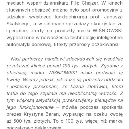
mediach wsparł dziennikarz Filip Chajzer. W kinach
studyjnych obejrzeć można było spot promocyjny z
udziałem wybitnego kardiochirurga prof. Janusza
Skalskiego, a w salonach sprzedaży skorzystać ze
specjalnej oferty na produkty marki WIŚNIOWSKI
wyposażone w nowoczesną technologię inteligentnej
automatyki domowej. Efekty przerosły oczekiwania!
– Nasi partnerzy handlowi zdecydowali się wspólnie
przekazać klinice ponad 199 tys. złotych. Zgodnie z
obietnicą marka WIŚNIOWSKI miała podwoić tę
kwotę. Wiemy jednak, jak duże są potrzeby oddziału
i jesteśmy przekonani, że każda złotówka, która
trafia do tego szpitala ma nieobliczalną wartość. Z
tym większą satysfakcją przekazujemy pieniądze na
jego funkcjonowanie
– mówiła podczas spotkania
prezes Krystyna Baran, wypisując na czeku kwotę
aż 500 tys. złotych. To o 100 tys. więcej niż marka
początkowo deklarowała.