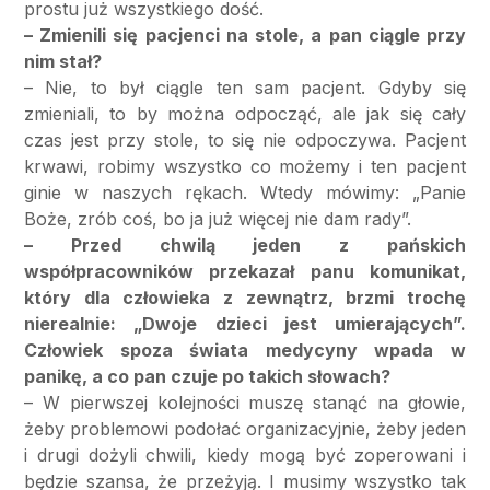
prostu już wszystkiego dość.
– Zmienili się pacjenci na stole, a pan ciągle przy
nim stał?
– Nie, to był ciągle ten sam pacjent. Gdyby się
zmieniali, to by można odpocząć, ale jak się cały
czas jest przy stole, to się nie odpoczywa. Pacjent
krwawi, robimy wszystko co możemy i ten pacjent
ginie w naszych rękach. Wtedy mówimy: „Panie
Boże, zrób coś, bo ja już więcej nie dam rady”.
– Przed chwilą jeden z pańskich
współpracowników przekazał panu komunikat,
który dla człowieka z zewnątrz, brzmi trochę
nierealnie: „Dwoje dzieci jest umierających”.
Człowiek spoza świata medycyny wpada w
panikę, a co pan czuje po takich słowach?
– W pierwszej kolejności muszę stanąć na głowie,
żeby problemowi podołać organizacyjnie, żeby jeden
i drugi dożyli chwili, kiedy mogą być zoperowani i
będzie szansa, że przeżyją. I musimy wszystko tak