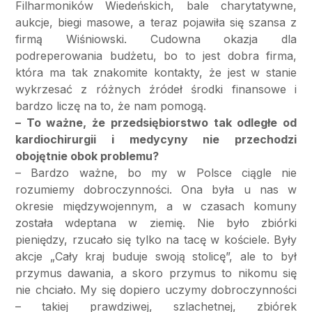
Filharmoników Wiedeńskich, bale charytatywne,
aukcje, biegi masowe, a teraz pojawiła się szansa z
firmą Wiśniowski. Cudowna okazja dla
podreperowania budżetu, bo to jest dobra firma,
która ma tak znakomite kontakty, że jest w stanie
wykrzesać z różnych źródeł środki finansowe i
bardzo liczę na to, że nam pomogą.
– To ważne, że przedsiębiorstwo tak odległe od
kardiochirurgii i medycyny nie przechodzi
obojętnie obok problemu?
– Bardzo ważne, bo my w Polsce ciągle nie
rozumiemy dobroczynności. Ona była u nas w
okresie międzywojennym, a w czasach komuny
została wdeptana w ziemię. Nie było zbiórki
pieniędzy, rzucało się tylko na tacę w kościele. Były
akcje „Cały kraj buduje swoją stolicę”, ale to był
przymus dawania, a skoro przymus to nikomu się
nie chciało. My się dopiero uczymy dobroczynności
– takiej prawdziwej, szlachetnej, zbiórek