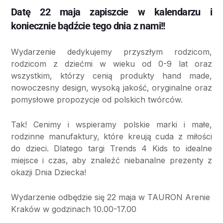
Datę 22 maja zapiszcie w kalendarzu
i
koniecznie bądźcie tego dnia z nami!!
Wydarzenie dedykujemy przyszłym rodzicom,
rodzicom z dzieć
mi w wieku od 0-9 lat oraz
wszystkim, kt
ó
rzy cenią produkty hand made,
nowoczesny design, wysoką jakość, oryginalne oraz
pomysłowe propozycje od polskich tw
ó
rc
ó
w.
Tak! Cenimy i wspieramy polskie marki i małe,
rodzinne manufaktury, kt
ó
re kreują cuda z miłości
do dzieci. Dlatego targi Trends 4 Kids to idealne
miejsce i czas, aby znaleźć niebanalne prezenty z
okazji Dnia Dziecka!
Wydarzenie odbędzie się 22 maja w TAURON Arenie
Kraków w godzinach 10.00-17.00