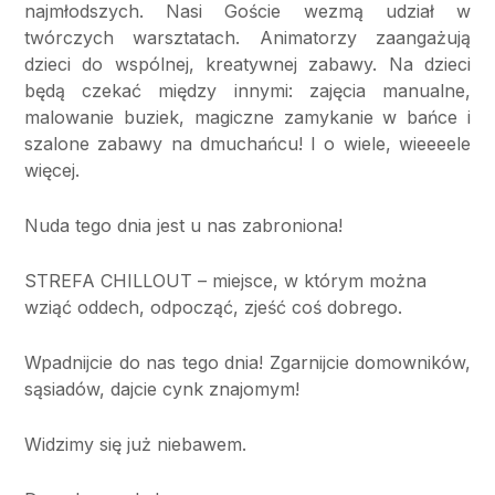
najmłodszych. Nasi Goście wezmą udział w
tw
ó
rczych warsztatach. Animatorzy zaangażują
dzieci do wspólnej, kreatywnej zabawy. Na dzieci
będą czekać między innymi: zajęcia manualne,
malowanie buziek, magiczne zamykanie w bańce i
szalone zabawy na dmuchańcu! I o wiele, wieeeele
więcej.
Nuda tego dnia jest u nas zabroniona!
STREFA CHILLOUT – miejsce, w którym można
wziąć oddech, odpocząć, zjeść coś dobrego.
Wpadnijcie do nas tego dnia! Zgarnijcie domownik
ó
w,
sąsiad
ó
w, dajcie cynk znajomym!
Widzimy się już niebawem.