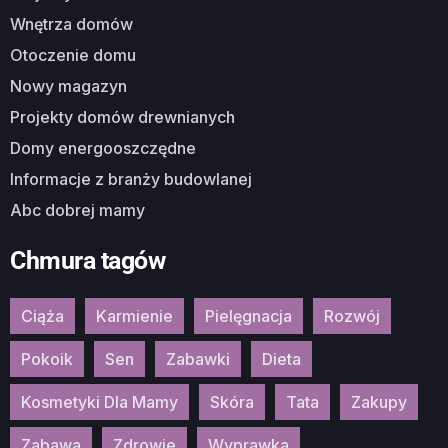
Wnętrza domów
Otoczenie domu
Nowy magazyn
Projekty domów drewnianych
Domy energooszczędne
Informacje z branży budowlanej
Abc dobrej mamy
Chmura tagów
Ciąża
Karmienie
Pielęgnacja
Rozwój
Pokoik
Sen
Zabawki
Dieta
Kosmetyki Dla Mamy
Skóra
Tata
Zakupy
Zabawa
Zdrowie
Wyprawka