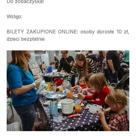
Do zobaczyska!
Wstę
p:
BILETY ZAKUPIONE ONLINE: osoby dorosł
e 10 z
ł,
dzieci bezpłatnie