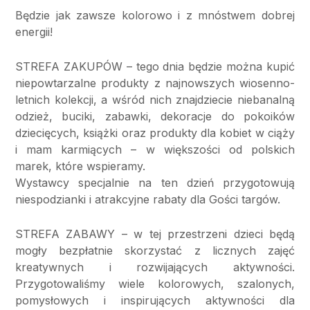
Będzie jak zawsze kolorowo i z mn
ó
stwem dobrej
energii!
STREFA ZAKUPÓW – tego dnia będzie można kupić
niepowtarzalne produkty z najnowszych wiosenno-
letnich kolekcji, a wśr
ó
d nich znajdziecie niebanalną
odzież, buciki, zabawki, dekoracje do pokoik
ó
w
dziecięcych, książki oraz produkty dla kobiet w ciąży
i mam karmiących – w większości od polskich
marek, kt
ó
re wspieramy.
Wystawcy specjalnie na ten dzień przygotowują
niespodzianki i atrakcyjne rabaty dla Goś
ci targ
ó
w.
STREFA ZABAWY – w tej przestrzeni dzieci będą
mogły bezpłatnie skorzystać z licznych zajęć
kreatywnych i rozwijających aktywności.
Przygotowaliśmy wiele kolorowych, szalonych,
pomysłowych i inspirujących aktywności dla