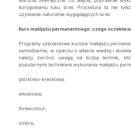
warunki zewnętrzne. Co więcej, poprawnie wyk
korygowaniu łuku brwi. Procedura ta nie tylk
uzyskanie naturalnie wyglądających brwi.
Kurs makijażu permanentnego: czego oczekiwa
Programy szkoleniowe kursów makijażu permanentn
samodzielnie, w oparciu o własne wiedzę i doświ
należy zwrócić uwagę na liczbę technik, kt
popularnymi technikami wykonania makijażu perm
piórkowo-kreskowa;
włoskowa;
threecolour;
ombre;