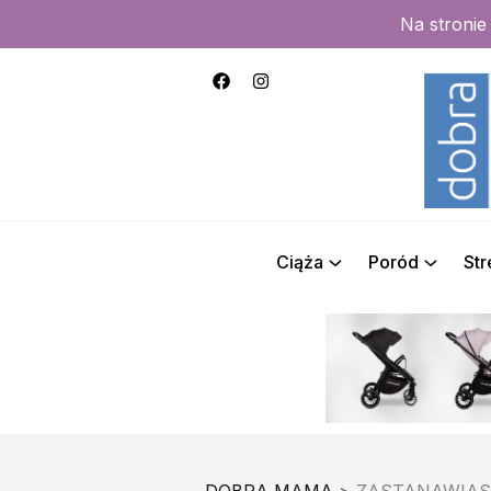
Na stroni
Ciąża
Poród
St