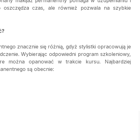
onany makijaż permanentny pomaga w uzupełnianiu i
o oszczędza czas, ale również pozwala na szybkie
ć?
ego znacznie się różnią, gdyż stylistki opracowują je
adczenie. Wybierając odpowiedni program szkoleniowy,
óre można opanować w trakcie kursu. Najbardziej
anentnego są obecnie: