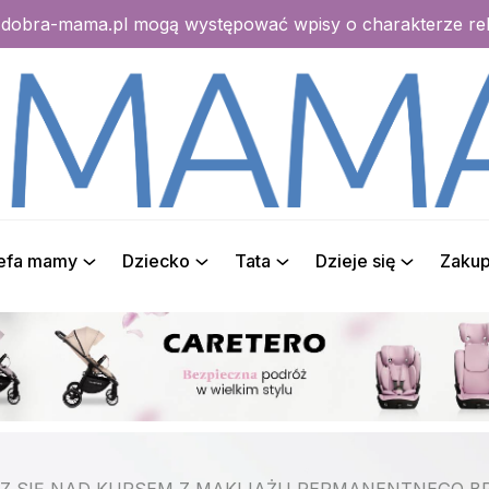
e dobra-mama.pl mogą występować wpisy o charakterze r
refa mamy
Dziecko
Tata
Dzieje się
Zaku