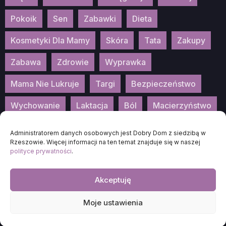
Pokoik
Sen
Zabawki
Dieta
Kosmetyki Dla Mamy
Skóra
Tata
Zakupy
Zabawa
Zdrowie
Wyprawka
Mama Nie Lukruje
Targi
Bezpieczeństwo
Wychowanie
Laktacja
Ból
Macierzyństwo
Patronat
Konkurs
Wydarzenia
Administratorem danych osobowych jest Dobry Dom z siedzibą w
Rzeszowie. Więcej informacji na ten temat znajduje się w naszej
polityce prywatności
.
Akceptuję
2026
DOBRA-MAMA.PL
Moje ustawienia