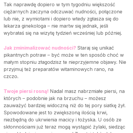
Tak naprawdę dopiero w tym tygodniu większość
ciężarnych zaczyna odczuwać nudności, połączone
lub nie, z wymiotami i dopiero wtedy zgłasza się do
lekarza ginekologa – nie martw się jednak, jeśli
wybrałaś się na wizytę tydzień wcześniej lub później.
Jak zminimalizować nudności?
Staraj się unikać
pikantnych potraw – być może w ten sposób choć w
małym stopniu złagodzisz te nieprzyjemne objawy. Nie
przyjmuj też preparatów witaminowych rano, na
czczo.
Twoje piersi rosną!
Nadal masz nabrzmiałe piersi, na
których – podobnie jak na brzuchu – możesz
zauważyć bardziej widoczną niż do tej pory siatkę żył.
Spowodowane jest to zwiększoną ilością krwi,
niezbędną do ukrwienia macicy i łożyska. U osób ze
skłonnościami już teraz mogą wystąpić żylaki, siedząc