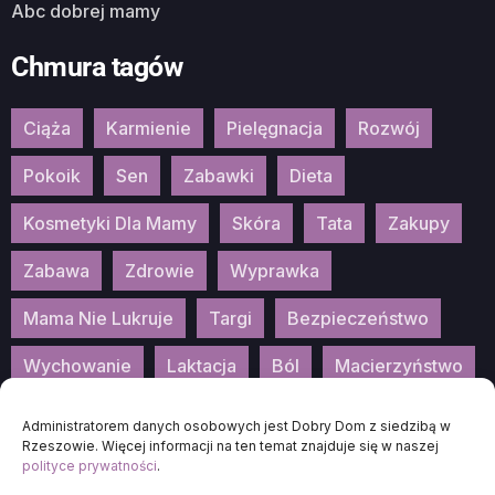
Abc dobrej mamy
Chmura tagów
Ciąża
Karmienie
Pielęgnacja
Rozwój
Pokoik
Sen
Zabawki
Dieta
Kosmetyki Dla Mamy
Skóra
Tata
Zakupy
Zabawa
Zdrowie
Wyprawka
Mama Nie Lukruje
Targi
Bezpieczeństwo
Wychowanie
Laktacja
Ból
Macierzyństwo
Patronat
Konkurs
Wydarzenia
Administratorem danych osobowych jest Dobry Dom z siedzibą w
Rzeszowie. Więcej informacji na ten temat znajduje się w naszej
polityce prywatności
.