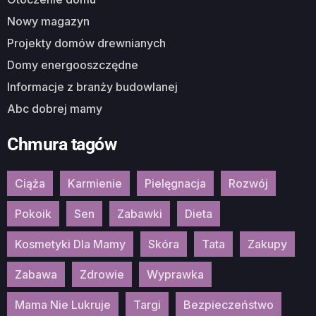
Nowy magazyn
Projekty domów drewnianych
Domy energooszczędne
Informacje z branży budowlanej
Abc dobrej mamy
Chmura tagów
Ciąża
Karmienie
Pielęgnacja
Rozwój
Pokoik
Sen
Zabawki
Dieta
Kosmetyki Dla Mamy
Skóra
Tata
Zakupy
Zabawa
Zdrowie
Wyprawka
Mama Nie Lukruje
Targi
Bezpieczeństwo