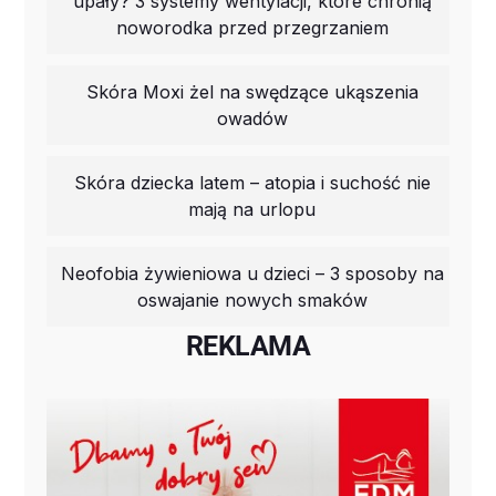
upały? 3 systemy wentylacji, które chronią
noworodka przed przegrzaniem
Skóra Moxi żel na swędzące ukąszenia
owadów
Skóra dziecka latem – atopia i suchość nie
mają na urlopu
Neofobia żywieniowa u dzieci – 3 sposoby na
oswajanie nowych smaków
REKLAMA