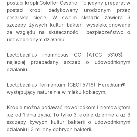
postaci kropli Coloflor Cesario. To jedyny preparat w
postaci kropli dedykowany urodzonym przez
cesarskie cięcie. W swoim składzie zawiera 3
szczepy żywych kultur bakterii wyselekcjonowane
ze względu na skuteczność i bezpieczeństwo o
udowodnionym działaniu.
Lactobacillus rhamnosus GG (ATCC 53103)
–
najlepiej przebadany szczep o udowodnionym
działaniu.
Lactobacillus fermentum (CECT5716) Hereditum® –
występujący naturalnie w mleku kobiecym.
Krople mo
żna podawać noworodkom i niemowlętom
już od 1 dnia życia. To tylko 3 krople dziennie a aż 3
szczepy żywych kultur bakterii o udowodnionym
działaniu i 3 miliony dobrych bakterii.