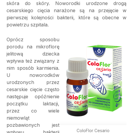
skó
ra do sk
óry. Noworodki urodzone drogą
cesarskiego cięcia naraż
one s
ą na przejęcie w
pierwszej kolejności bakterii, które są obecne w
powietrzu szpitala.
Oprócz sposobu
porodu na mikroflorę
jelitową dziecka
wpływa też związany z
nim sposób karmienia.
U noworodków
urodzonych przez
cesarskie cięcie często
następuje opóźnienie
początku laktacji,
przez co wiele
niemowląt
pozbawionych jest
ColoFlor Cesario
wpływu bakterii