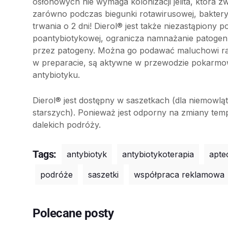
osłonowych nie wymaga kolonizacji jelita, która z
zarówno podczas biegunki rotawirusowej, bakteryjn
trwania o 2 dni! Dierol® jest także niezastąpiony 
poantybiotykowej, ogranicza namnażanie patogenn
przez patogeny. Można go podawać maluchowi raz
w preparacie, są aktywne w przewodzie pokarmo
antybiotyku.
Dierol® jest dostępny w saszetkach (dla niemowląt
starszych). Ponieważ jest odporny na zmiany tem
dalekich podróży.
Tags:
antybiotyk
antybiotykoterapia
apte
podróże
saszetki
współpraca reklamowa
Polecane posty