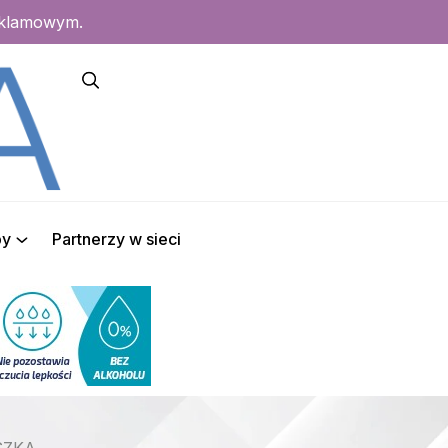
eklamowym.
py
Partnerzy w sieci