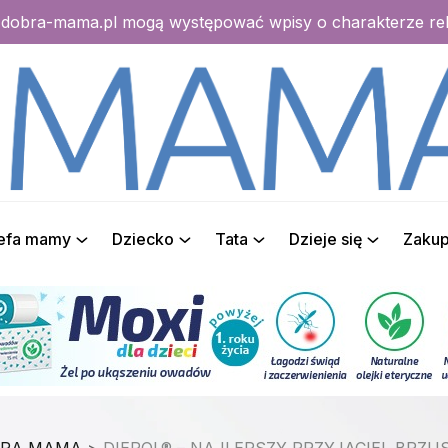
e dobra-mama.pl mogą występować wpisy o charakterze r
refa mamy
Dziecko
Tata
Dzieje się
Zaku