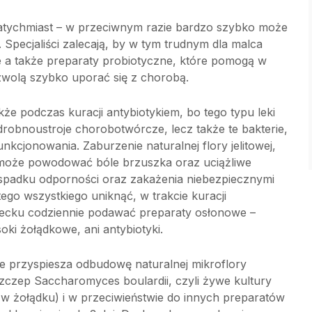
natychmiast – w przeciwnym razie bardzo szybko może
Specjaliści zalecają, by w tym trudnym dla malca
 a także preparaty probiotyczne, które pomogą w
ozwolą szybko uporać się z chorobą.
e podczas kuracji antybiotykiem, bo tego typu leki
o drobnoustroje chorobotwórcze, lecz także te bakterie,
kcjonowania. Zaburzenie naturalnej flory jelitowej,
, może powodować bóle brzuszka oraz uciążliwe
 spadku odporności oraz zakażenia niebezpiecznymi
y tego wszystkiego uniknąć, w trakcie kuracji
dziecku codziennie podawać preparaty osłonowe –
 soki żołądkowe, ani antybiotyki.
ie przyspiesza odbudowę naturalnej mikroflory
 szczep Saccharomyces boulardii, czyli żywe kultury
 w żołądku) i w przeciwieństwie do innych preparatów