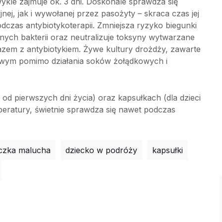
wykle zajmuje ok. 3 dni. Doskonale sprawdza się
ej, jak i wywołanej przez pasożyty – skraca czas jej
podczas antybiotykoterapii. Zmniejsza ryzyko biegunki
ych bakterii oraz neutralizuje toksyny wytwarzane
em z antybiotykiem. Żywe kultury drożdży, zawarte
wym pomimo działania soków żołądkowych i
 od pierwszych dni życia) oraz kapsułkach (dla dzieci
peratury, świetnie sprawdza się nawet podczas
czka malucha
dziecko w podróży
kapsułki