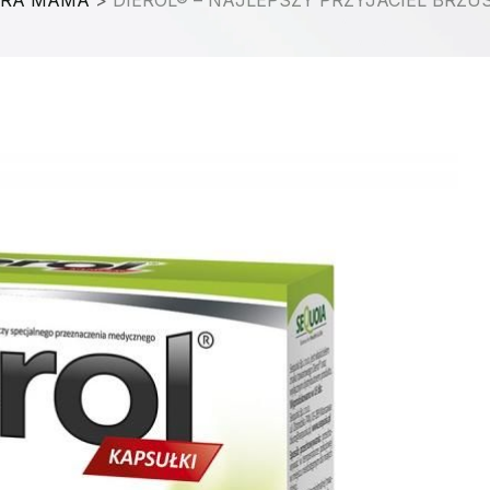
RA MAMA
>
DIEROL® – NAJLEPSZY PRZYJACIEL BRZU