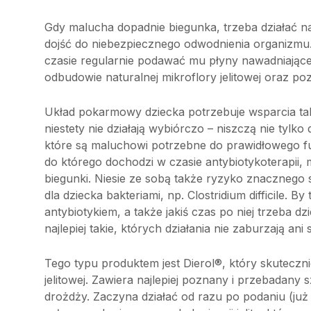
Gdy malucha dopadnie biegunka, trzeba działać 
dojść do niebezpiecznego odwodnienia organizmu. 
czasie regularnie podawać mu płyny nawadniające
odbudowie naturalnej mikroflory jelitowej oraz p
Układ pokarmowy dziecka potrzebuje wsparcia takż
niestety nie działają wybiórczo – niszczą nie tylk
które są maluchowi potrzebne do prawidłowego fun
do którego dochodzi w czasie antybiotykoterapii
biegunki. Niesie ze sobą także ryzyko znacznego
dla dziecka bakteriami, np. Clostridium difficile. B
antybiotykiem, a także jakiś czas po niej trzeba 
najlepiej takie, których działania nie zaburzają ani
Tego typu produktem jest Dierol®, który skuteczn
jelitowej. Zawiera najlepiej poznany i przebadany
drożdży. Zaczyna działać od razu po podaniu (już