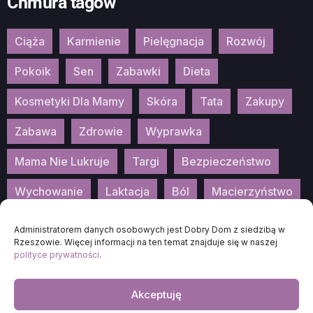
Chmura tagów
Ciąża
Karmienie
Pielęgnacja
Rozwój
Pokoik
Sen
Zabawki
Dieta
Kosmetyki Dla Mamy
Skóra
Tata
Zakupy
Zabawa
Zdrowie
Wyprawka
Mama Nie Lukruje
Targi
Bezpieczeństwo
Wychowanie
Laktacja
Ból
Macierzyństwo
Patronat
Konkurs
Wydarzenia
Administratorem danych osobowych jest Dobry Dom z siedzibą w
Rzeszowie. Więcej informacji na ten temat znajduje się w naszej
polityce prywatności
.
Akceptuję
2026
DOBRA-MAMA.PL