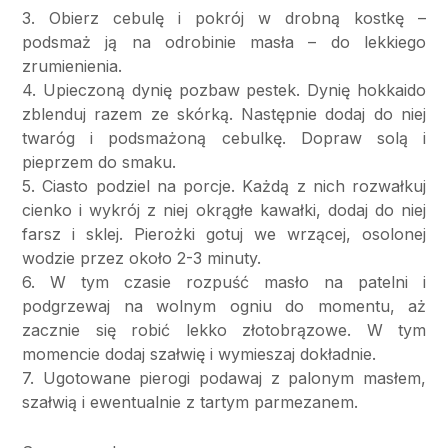
3. Obierz cebulę i pokrój w drobną kostkę –
podsmaż ją na odrobinie masła – do lekkiego
zrumienienia.
4. Upieczoną dynię pozbaw pestek. Dynię hokkaido
zblenduj razem ze skórką. Następnie dodaj do niej
twaróg i podsmażoną cebulkę. Dopraw solą i
pieprzem do smaku.
5. Ciasto podziel na porcje. Każdą z nich rozwałkuj
cienko i wykrój z niej okrągłe kawałki, dodaj do niej
farsz i sklej. Pierożki gotuj we wrzącej, osolonej
wodzie przez około 2-3 minuty.
6. W tym czasie rozpuść masło na patelni i
podgrzewaj na wolnym ogniu do momentu, aż
zacznie się robić lekko złotobrązowe. W tym
momencie dodaj szałwię i wymieszaj dokładnie.
7. Ugotowane pierogi podawaj z palonym masłem,
szałwią i ewentualnie z tartym parmezanem.