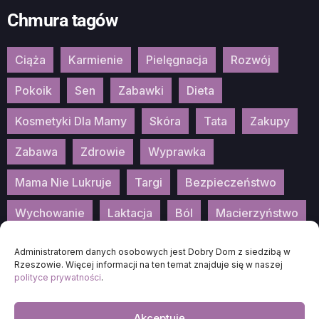
Chmura tagów
Ciąża
Karmienie
Pielęgnacja
Rozwój
Pokoik
Sen
Zabawki
Dieta
Kosmetyki Dla Mamy
Skóra
Tata
Zakupy
Zabawa
Zdrowie
Wyprawka
Mama Nie Lukruje
Targi
Bezpieczeństwo
Wychowanie
Laktacja
Ból
Macierzyństwo
Patronat
Konkurs
Wydarzenia
Administratorem danych osobowych jest Dobry Dom z siedzibą w
Rzeszowie. Więcej informacji na ten temat znajduje się w naszej
polityce prywatności
.
Akceptuję