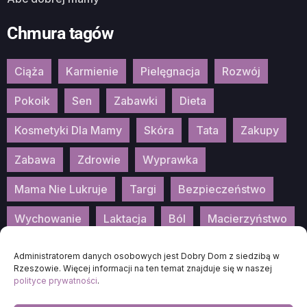
Chmura tagów
Ciąża
Karmienie
Pielęgnacja
Rozwój
Pokoik
Sen
Zabawki
Dieta
Kosmetyki Dla Mamy
Skóra
Tata
Zakupy
Zabawa
Zdrowie
Wyprawka
Mama Nie Lukruje
Targi
Bezpieczeństwo
Wychowanie
Laktacja
Ból
Macierzyństwo
Patronat
Konkurs
Wydarzenia
Administratorem danych osobowych jest Dobry Dom z siedzibą w
Rzeszowie. Więcej informacji na ten temat znajduje się w naszej
polityce prywatności
.