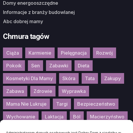
Domy energooszczędne
Informacje z branży budowlanej
Abc dobrej mamy
Chmura tagów
Ciąża
Karmienie
Pielęgnacja
Rozwój
Pokoik
Sen
Zabawki
Dieta
Kosmetyki Dla Mamy
Skóra
Tata
Zakupy
Zabawa
Zdrowie
Wyprawka
Mama Nie Lukruje
Targi
Bezpieczeństwo
Wychowanie
Laktacja
Ból
Macierzyństwo
Patronat
Konkurs
Wydarzenia
Administratorem danych osobowych jest Dobry Dom z siedzibą w