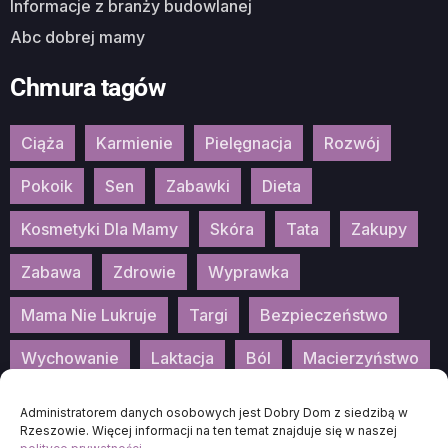
Informacje z branży budowlanej
Abc dobrej mamy
Chmura tagów
Ciąża
Karmienie
Pielęgnacja
Rozwój
Pokoik
Sen
Zabawki
Dieta
Kosmetyki Dla Mamy
Skóra
Tata
Zakupy
Zabawa
Zdrowie
Wyprawka
Mama Nie Lukruje
Targi
Bezpieczeństwo
Wychowanie
Laktacja
Ból
Macierzyństwo
Patronat
Konkurs
Wydarzenia
Administratorem danych osobowych jest Dobry Dom z siedzibą w
Rzeszowie. Więcej informacji na ten temat znajduje się w naszej