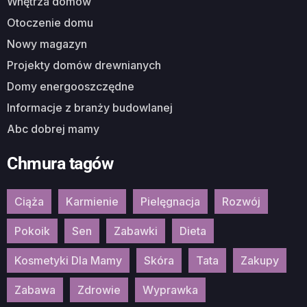
Wnętrza domów
Otoczenie domu
Nowy magazyn
Projekty domów drewnianych
Domy energooszczędne
Informacje z branży budowlanej
Abc dobrej mamy
Chmura tagów
Ciąża
Karmienie
Pielęgnacja
Rozwój
Pokoik
Sen
Zabawki
Dieta
Kosmetyki Dla Mamy
Skóra
Tata
Zakupy
Zabawa
Zdrowie
Wyprawka