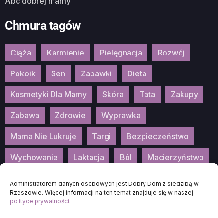
Abc dobrej mamy
Chmura tagów
Ciąża
Karmienie
Pielęgnacja
Rozwój
Pokoik
Sen
Zabawki
Dieta
Kosmetyki Dla Mamy
Skóra
Tata
Zakupy
Zabawa
Zdrowie
Wyprawka
Mama Nie Lukruje
Targi
Bezpieczeństwo
Wychowanie
Laktacja
Ból
Macierzyństwo
Patronat
Konkurs
Wydarzenia
Administratorem danych osobowych jest Dobry Dom z siedzibą w
Rzeszowie. Więcej informacji na ten temat znajduje się w naszej
polityce prywatności
.