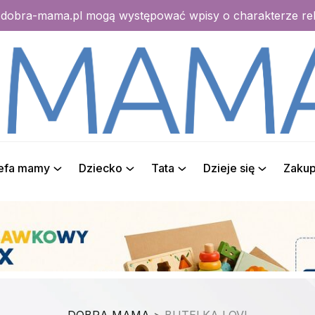
e dobra-mama.pl mogą występować wpisy o charakterze r
refa mamy
Dziecko
Tata
Dzieje się
Zaku