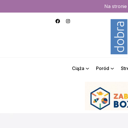
Na stroni
Ciąża
Poród
St