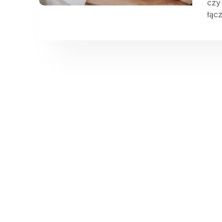
czy
łąc