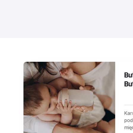
Bu
Bu
Kar
pod
mię