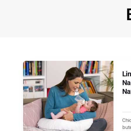
Li
Na
Na
Chic
but