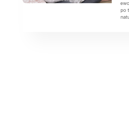
ewo
po 
natu