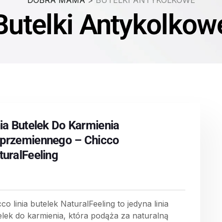
DOBRA MAMA
>
BUTELKI ANTYKOLKOWE
Butelki Antykolkow
nia Butelek Do Karmienia
przemiennego – Chicco
turalFeeling
co linia butelek NaturalFeeling to jedyna linia
elek do karmienia, która podąża za naturalną