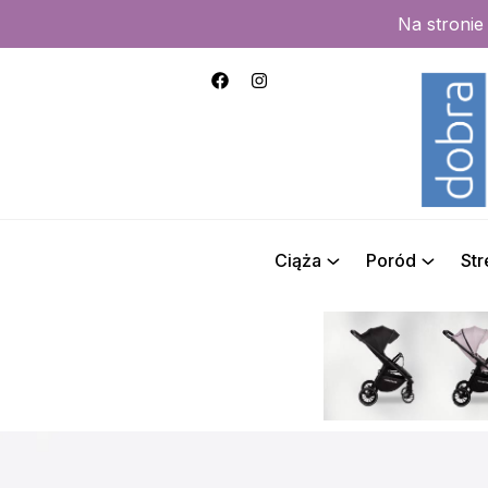
Na stroni
Ciąża
Poród
St