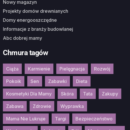
Nowy magazyn
Projekty domów drewnianych
Domy energooszczędne
Informacje z branży budowlanej
Abc dobrej mamy
Chmura tagów
Ciąża
Karmienie
Pielęgnacja
Rozwój
Pokoik
Sen
Zabawki
Dieta
Kosmetyki Dla Mamy
Skóra
Tata
Zakupy
Zabawa
Zdrowie
Wyprawka
Mama Nie Lukruje
Targi
Bezpieczeństwo