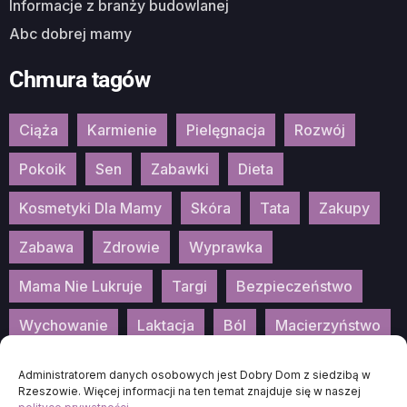
Informacje z branży budowlanej
Abc dobrej mamy
Chmura tagów
Ciąża
Karmienie
Pielęgnacja
Rozwój
Pokoik
Sen
Zabawki
Dieta
Kosmetyki Dla Mamy
Skóra
Tata
Zakupy
Zabawa
Zdrowie
Wyprawka
Mama Nie Lukruje
Targi
Bezpieczeństwo
Wychowanie
Laktacja
Ból
Macierzyństwo
Patronat
Konkurs
Wydarzenia
Administratorem danych osobowych jest Dobry Dom z siedzibą w
Rzeszowie. Więcej informacji na ten temat znajduje się w naszej