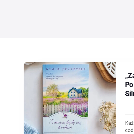
„Z
Po
Si
Każ
cod