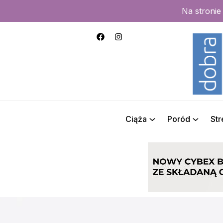
Na stroni
Ciąża
Poród
St