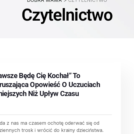
DOBRA MAMA
>
CZYTELNICTWO
Czytelnictwo
awsze Będę Cię Kochał” To
ruszająca Opowieść O Uczuciach
lniejszych Niż Upływ Czasu
da z nas ma czasem ochotę oderwać się od
ziennych trosk i wrócić do krainy dzieciństwa.