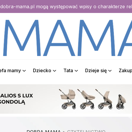
e dobra-mama.pl mogą występować wpisy o charakterze r
refa mamy
Dziecko
Tata
Dzieje się
Zaku