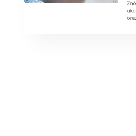
Znó
uko
oraz