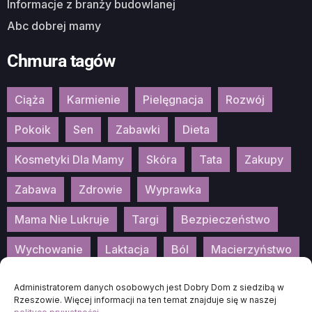
Informacje z branży budowlanej
Abc dobrej mamy
Chmura tagów
Ciąża
Karmienie
Pielęgnacja
Rozwój
Pokoik
Sen
Zabawki
Dieta
Kosmetyki Dla Mamy
Skóra
Tata
Zakupy
Zabawa
Zdrowie
Wyprawka
Mama Nie Lukruje
Targi
Bezpieczeństwo
Wychowanie
Laktacja
Ból
Macierzyństwo
Patronat
Konkurs
Wydarzenia
Administratorem danych osobowych jest Dobry Dom z siedzibą w
Rzeszowie. Więcej informacji na ten temat znajduje się w naszej