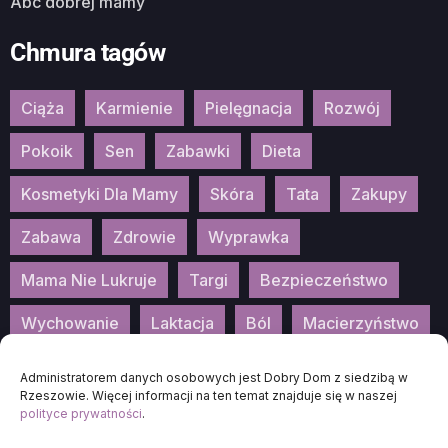
Abc dobrej mamy
Chmura tagów
Ciąża
Karmienie
Pielęgnacja
Rozwój
Pokoik
Sen
Zabawki
Dieta
Kosmetyki Dla Mamy
Skóra
Tata
Zakupy
Zabawa
Zdrowie
Wyprawka
Mama Nie Lukruje
Targi
Bezpieczeństwo
Wychowanie
Laktacja
Ból
Macierzyństwo
Patronat
Konkurs
Wydarzenia
Administratorem danych osobowych jest Dobry Dom z siedzibą w
Rzeszowie. Więcej informacji na ten temat znajduje się w naszej
polityce prywatności
.