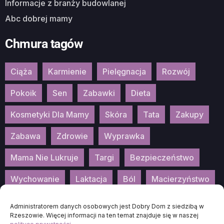
Informacje z branży budowlanej
Abc dobrej mamy
Chmura tagów
Ciąża
Karmienie
Pielęgnacja
Rozwój
Pokoik
Sen
Zabawki
Dieta
Kosmetyki Dla Mamy
Skóra
Tata
Zakupy
Zabawa
Zdrowie
Wyprawka
Mama Nie Lukruje
Targi
Bezpieczeństwo
Wychowanie
Laktacja
Ból
Macierzyństwo
Patronat
Konkurs
Wydarzenia
Administratorem danych osobowych jest Dobry Dom z siedzibą w
Rzeszowie. Więcej informacji na ten temat znajduje się w naszej