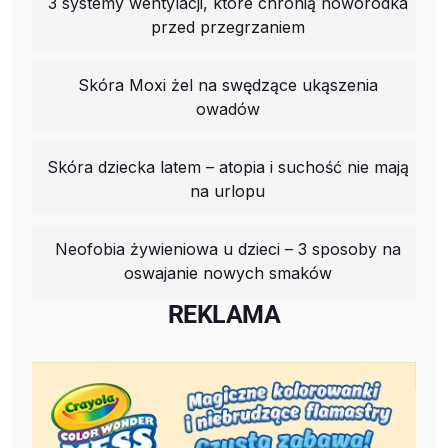
3 systemy wentylacji, które chronią noworodka
przed przegrzaniem
Skóra Moxi żel na swędzące ukąszenia
owadów
Skóra dziecka latem – atopia i suchość nie mają
na urlopu
Neofobia żywieniowa u dzieci – 3 sposoby na
oswajanie nowych smaków
REKLAMA