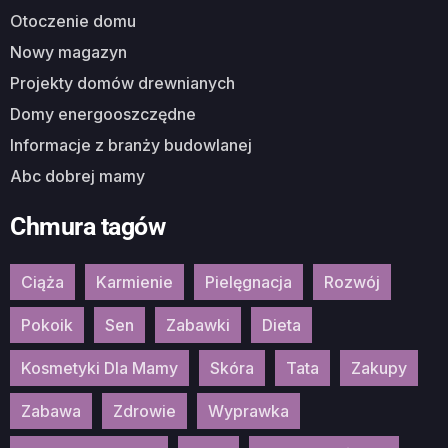
Otoczenie domu
Nowy magazyn
Projekty domów drewnianych
Domy energooszczędne
Informacje z branży budowlanej
Abc dobrej mamy
Chmura tagów
Ciąża
Karmienie
Pielęgnacja
Rozwój
Pokoik
Sen
Zabawki
Dieta
Kosmetyki Dla Mamy
Skóra
Tata
Zakupy
Zabawa
Zdrowie
Wyprawka