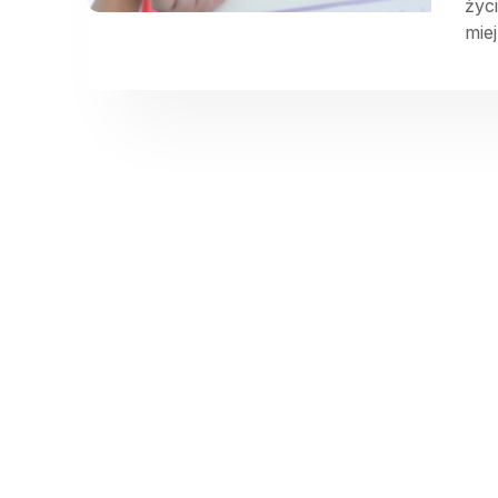
życ
miej