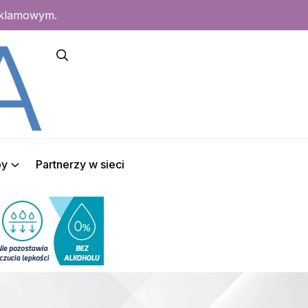
eklamowym.
py
Partnerzy w sieci