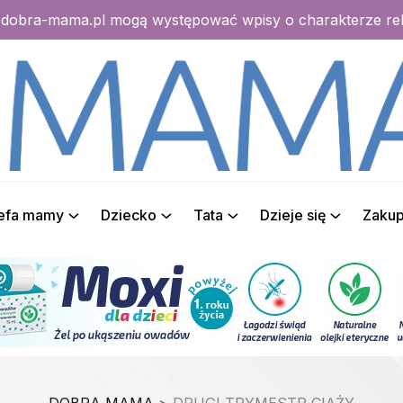
e dobra-mama.pl mogą występować wpisy o charakterze r
refa mamy
Dziecko
Tata
Dzieje się
Zaku