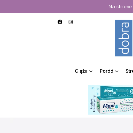
Na stroni
Ciąża
Poród
St