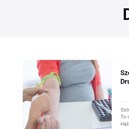
Sz
Dr
Szós
To 
cią