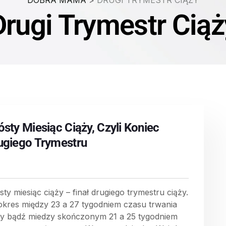
DOBRA MAMA
>
DRUGI TRYMESTR CIĄŻY
Drugi Trymestr Ciąż
ósty Miesiąc Ciąży, Czyli Koniec
ugiego Trymestru
ty miesiąc ciąży – finał drugiego trymestru ciąży.
okres między 23 a 27 tygodniem czasu trwania
ży bądź miedzy skończonym 21 a 25 tygodniem