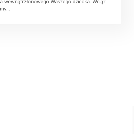
ia wewnątrzłonowego Waszego dziecka. Wciąż
my...