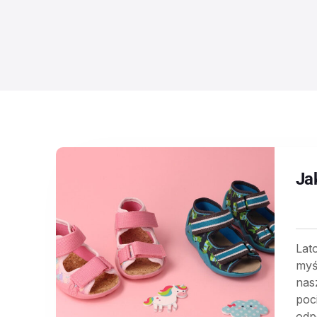
Ja
Lat
myś
nas
poc
odp