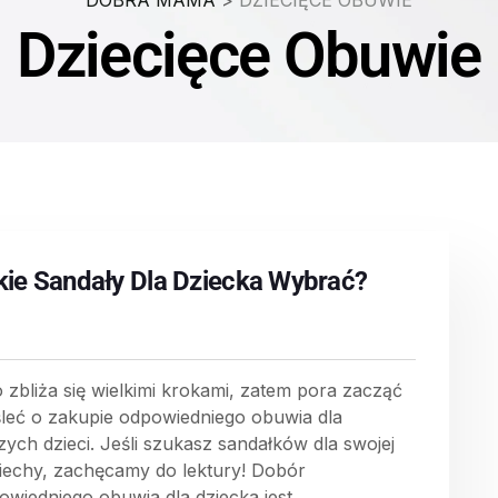
DOBRA MAMA
>
DZIECIĘCE OBUWIE
Dziecięce Obuwie
kie Sandały Dla Dziecka Wybrać?
o zbliża się wielkimi krokami, zatem pora zacząć
leć o zakupie odpowiedniego obuwia dla
zych dzieci. Jeśli szukasz sandałków dla swojej
iechy, zachęcamy do lektury! Dobór
owiedniego obuwia dla dziecka jest...