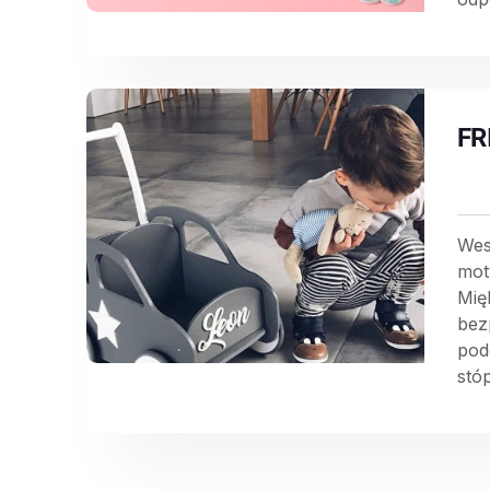
FR
Wes
mot
Mię
bez
pod
stóp