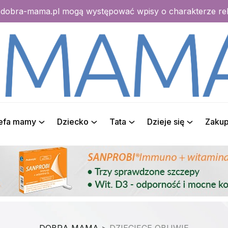
e dobra-mama.pl mogą występować wpisy o charakterze r
refa mamy
Dziecko
Tata
Dzieje się
Zaku