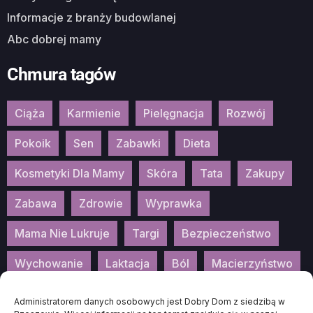
Informacje z branży budowlanej
Abc dobrej mamy
Chmura tagów
Ciąża
Karmienie
Pielęgnacja
Rozwój
Pokoik
Sen
Zabawki
Dieta
Kosmetyki Dla Mamy
Skóra
Tata
Zakupy
Zabawa
Zdrowie
Wyprawka
Mama Nie Lukruje
Targi
Bezpieczeństwo
Wychowanie
Laktacja
Ból
Macierzyństwo
Patronat
Konkurs
Wydarzenia
Administratorem danych osobowych jest Dobry Dom z siedzibą w